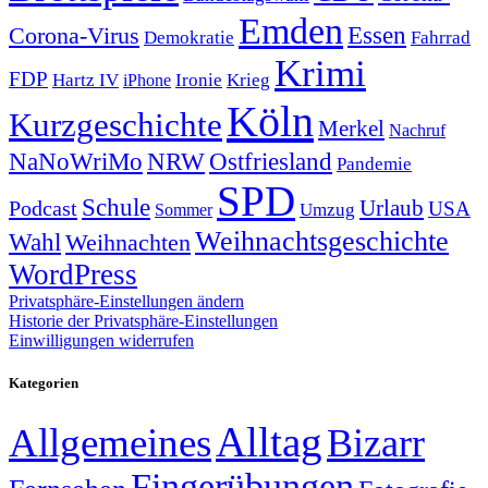
Emden
Corona-Virus
Essen
Demokratie
Fahrrad
Krimi
FDP
Hartz IV
Krieg
Ironie
iPhone
Köln
Kurzgeschichte
Merkel
Nachruf
NRW
Ostfriesland
NaNoWriMo
Pandemie
SPD
Schule
Urlaub
Podcast
USA
Sommer
Umzug
Weihnachtsgeschichte
Wahl
Weihnachten
WordPress
Privatsphäre-Einstellungen ändern
Historie der Privatsphäre-Einstellungen
Einwilligungen widerrufen
Kategorien
Alltag
Allgemeines
Bizarr
Fingerübungen