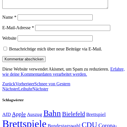
Name
*
E-Mail-Adresse
*
Website
Benachrichtige mich über neue Beiträge via E-Mail.
Diese Website verwendet Akismet, um Spam zu reduzieren.
Erfahre,
wie deine Kommentardaten verarbeitet werden.
Zurück
Vorheriger
Schnee von Gestern
Nächster
Leihuhr
Nächster
Schlagwörter
Bahn
Bielefeld
Apple
Auszug
AfD
Brettspiel
Brettspiele
CDU
Corona-
Bundestagswahl