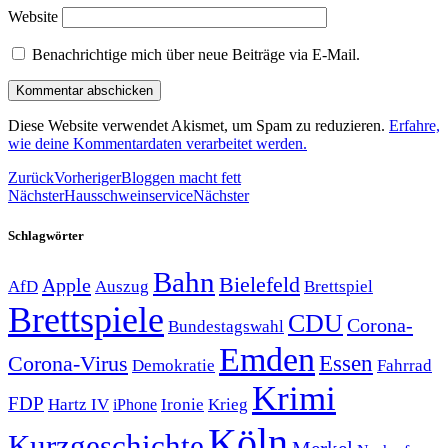
Website
Benachrichtige mich über neue Beiträge via E-Mail.
Diese Website verwendet Akismet, um Spam zu reduzieren.
Erfahre,
wie deine Kommentardaten verarbeitet werden.
Zurück
Vorheriger
Bloggen macht fett
Nächster
Hausschweinservice
Nächster
Schlagwörter
Bahn
Bielefeld
Apple
Auszug
AfD
Brettspiel
Brettspiele
CDU
Corona-
Bundestagswahl
Emden
Corona-Virus
Essen
Demokratie
Fahrrad
Krimi
FDP
Hartz IV
Krieg
Ironie
iPhone
Köln
Kurzgeschichte