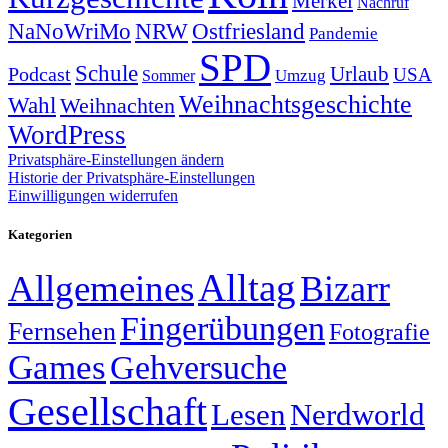
Merkel
Nachruf
NRW
Ostfriesland
NaNoWriMo
Pandemie
SPD
Schule
Urlaub
Podcast
USA
Sommer
Umzug
Weihnachtsgeschichte
Wahl
Weihnachten
WordPress
Privatsphäre-Einstellungen ändern
Historie der Privatsphäre-Einstellungen
Einwilligungen widerrufen
Kategorien
Alltag
Allgemeines
Bizarr
Fingerübungen
Fernsehen
Fotografie
Games
Gehversuche
Gesellschaft
Lesen
Nerdworld