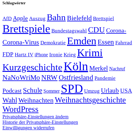
Schlagwörter
Bahn
Bielefeld
Apple
Auszug
AfD
Brettspiel
Brettspiele
CDU
Corona-
Bundestagswahl
Emden
Corona-Virus
Essen
Demokratie
Fahrrad
Krimi
FDP
Hartz IV
Krieg
Ironie
iPhone
Köln
Kurzgeschichte
Merkel
Nachruf
NRW
Ostfriesland
NaNoWriMo
Pandemie
SPD
Schule
Urlaub
Podcast
USA
Sommer
Umzug
Weihnachtsgeschichte
Wahl
Weihnachten
WordPress
Privatsphäre-Einstellungen ändern
Historie der Privatsphäre-Einstellungen
Einwilligungen widerrufen