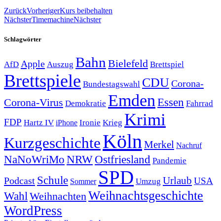
Zurück
Vorheriger
Kurs beibehalten
Nächster
Timemachine
Nächster
Schlagwörter
Bahn
Bielefeld
Apple
Auszug
AfD
Brettspiel
Brettspiele
CDU
Corona-
Bundestagswahl
Emden
Corona-Virus
Essen
Demokratie
Fahrrad
Krimi
FDP
Hartz IV
Krieg
Ironie
iPhone
Köln
Kurzgeschichte
Merkel
Nachruf
NRW
Ostfriesland
NaNoWriMo
Pandemie
SPD
Schule
Urlaub
Podcast
USA
Sommer
Umzug
Weihnachtsgeschichte
Wahl
Weihnachten
WordPress