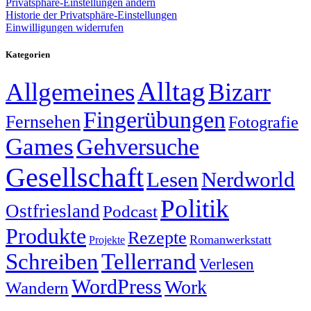
Privatsphäre-Einstellungen ändern
Historie der Privatsphäre-Einstellungen
Einwilligungen widerrufen
Kategorien
Alltag
Allgemeines
Bizarr
Fingerübungen
Fernsehen
Fotografie
Games
Gehversuche
Gesellschaft
Lesen
Nerdworld
Politik
Ostfriesland
Podcast
Produkte
Rezepte
Romanwerkstatt
Projekte
Schreiben
Tellerrand
Verlesen
WordPress
Work
Wandern