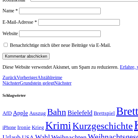
Name
*
E-Mail-Adresse
*
Website
Benachrichtige mich über neue Beiträge via E-Mail.
Diese Website verwendet Akismet, um Spam zu reduzieren.
Erfahre,
Zurück
Vorheriger
Abzählreime
Nächster
Grundstein gelegt
Nächster
Schlagwörter
Brett
Bahn
Bielefeld
Apple
Auszug
AfD
Brettspiel
Krimi
Kurzgeschichte
Krieg
Ironie
iPhone
Weihnachtsges
Wahl
Weihnachten
Urlaub
USA