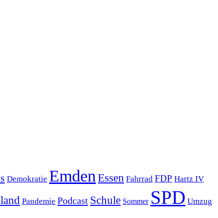
Emden
s
Essen
FDP
Demokratie
Hartz IV
Fahrrad
SPD
sland
Schule
Podcast
Pandemie
Sommer
Umzug