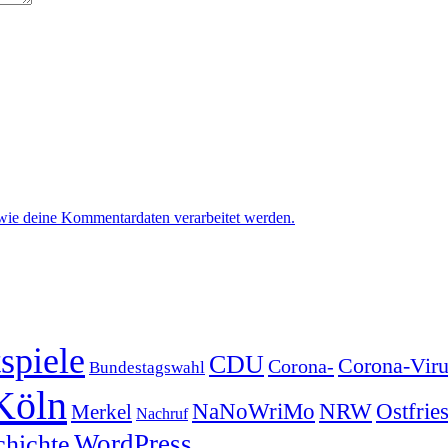
 wie deine Kommentardaten verarbeitet werden.
spiele
CDU
Corona-Viru
Corona-
Bundestagswahl
Köln
NRW
Ostfrie
NaNoWriMo
Merkel
Nachruf
WordPress
chichte