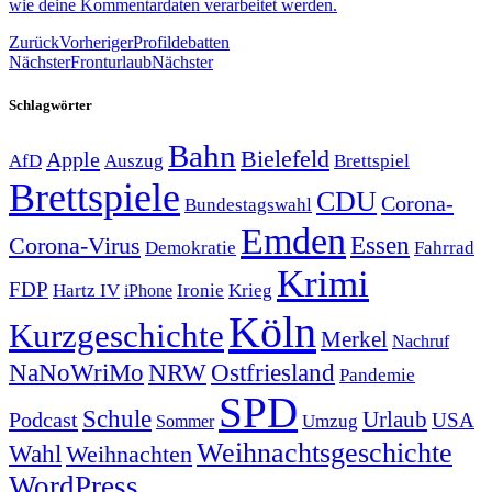
wie deine Kommentardaten verarbeitet werden.
Zurück
Vorheriger
Profildebatten
Nächster
Fronturlaub
Nächster
Schlagwörter
Bahn
Bielefeld
Apple
Auszug
AfD
Brettspiel
Brettspiele
CDU
Corona-
Bundestagswahl
Emden
Corona-Virus
Essen
Demokratie
Fahrrad
Krimi
FDP
Hartz IV
Krieg
Ironie
iPhone
Köln
Kurzgeschichte
Merkel
Nachruf
NRW
Ostfriesland
NaNoWriMo
Pandemie
SPD
Schule
Urlaub
Podcast
USA
Sommer
Umzug
Weihnachtsgeschichte
Wahl
Weihnachten
WordPress