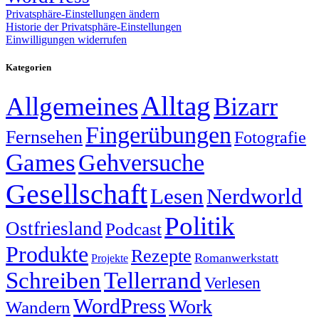
Privatsphäre-Einstellungen ändern
Historie der Privatsphäre-Einstellungen
Einwilligungen widerrufen
Kategorien
Alltag
Allgemeines
Bizarr
Fingerübungen
Fernsehen
Fotografie
Games
Gehversuche
Gesellschaft
Lesen
Nerdworld
Politik
Ostfriesland
Podcast
Produkte
Rezepte
Romanwerkstatt
Projekte
Schreiben
Tellerrand
Verlesen
WordPress
Work
Wandern