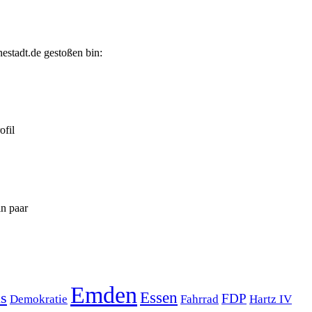
nestadt.de gestoßen bin:
ofil
in paar
Emden
s
Essen
FDP
Demokratie
Hartz IV
Fahrrad