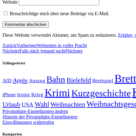
Website
Benachrichtige mich über neue Beiträge via E-Mail.
Diese Website verwendet Akismet, um Spam zu reduzieren.
Erfahre,
Zurück
Vorheriger
Webseiten in voller Pracht
Nächster
Falls mich jemand sucht
Nächster
Schlagwörter
Brett
Bahn
Bielefeld
Apple
Auszug
AfD
Brettspiel
Krimi
Kurzgeschichte
Krieg
Ironie
iPhone
Weihnachtsges
Wahl
Weihnachten
Urlaub
USA
Privatsphäre-Einstellungen ändern
Historie der Privatsphäre-Einstellungen
Einwilligungen widerrufen
Kategorien