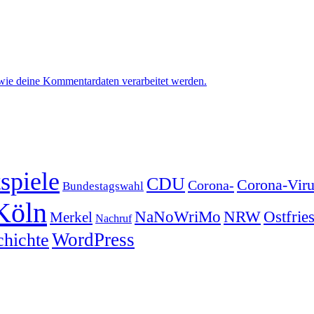
 wie deine Kommentardaten verarbeitet werden.
spiele
CDU
Corona-Viru
Corona-
Bundestagswahl
Köln
NRW
Ostfrie
NaNoWriMo
Merkel
Nachruf
WordPress
chichte