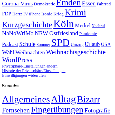
Emden
Corona-Virus
Essen
Demokratie
Fahrrad
Krimi
FDP
Hartz IV
Krieg
Ironie
iPhone
Köln
Kurzgeschichte
Merkel
Nachruf
NRW
Ostfriesland
NaNoWriMo
Pandemie
SPD
Schule
Urlaub
Podcast
USA
Sommer
Umzug
Weihnachtsgeschichte
Wahl
Weihnachten
WordPress
Privatsphäre-Einstellungen ändern
Historie der Privatsphäre-Einstellungen
Einwilligungen widerrufen
Kategorien
Alltag
Allgemeines
Bizarr
Fingerübungen
Fernsehen
Fotografie