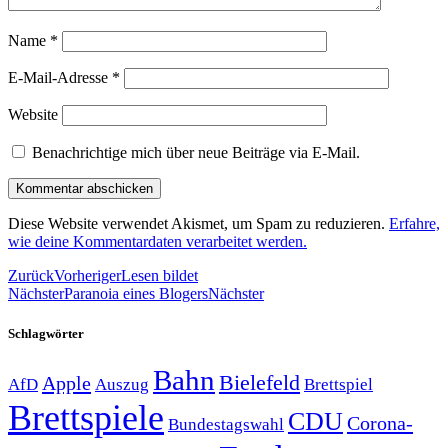
Name
*
E-Mail-Adresse
*
Website
Benachrichtige mich über neue Beiträge via E-Mail.
Diese Website verwendet Akismet, um Spam zu reduzieren.
Erfahre,
wie deine Kommentardaten verarbeitet werden.
Zurück
Vorheriger
Lesen bildet
Nächster
Paranoia eines Blogers
Nächster
Schlagwörter
Bahn
Bielefeld
Apple
Auszug
AfD
Brettspiel
Brettspiele
CDU
Corona-
Bundestagswahl