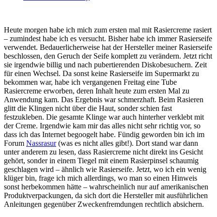
Heute morgen habe ich mich zum ersten mal mit Rasiercreme rasiert
– zumindest habe ich es versucht. Bisher habe ich immer Rasierseife
verwendet. Bedauerlicherweise hat der Hersteller meiner Rasierseife
beschlossen, den Geruch der Seife komplett zu verändern. Jetzt richt
sie irgendwie billig und nach pubertierenden Diskobesuchern. Zeit
für einen Wechsel. Da sonst keine Rasierseife im Supermarkt zu
bekommen war, habe ich vergangenen Freitag eine Tube
Rasiercreme erworben, deren Inhalt heute zum ersten Mal zu
Anwendung kam. Das Ergebnis war schmerzhaft. Beim Rasieren
glitt die Klingen nicht über die Haut, sonder schien fast
festzukleben. Die gesamte Klinge war auch hinterher verklebt mit
der Creme. Irgendwie kam mir das alles nicht sehr richtig vor, so
dass ich das Internet begoogelt habe. Fündig geworden bin ich im
Forum
Nassrasur
(was es nicht alles gibt!). Dort stand war dann
unter anderem zu lesen, dass Rasiercreme nicht direkt ins Gesicht
gehört, sonder in einem Tiegel mit einem Rasierpinsel schaumig
geschlagen wird – ähnlich wie Rasierseife. Jetzt, wo ich ein wenig
klüger bin, frage ich mich allerdings, wo man so einen Hinweis
sonst herbekommen hätte – wahrscheinlich nur auf amerikanischen
Produktverpackungen, da sich dort die Hersteller mit ausführlichen
Anleitungen gegenüber Zweckenfremdungen rechtlich absichern.