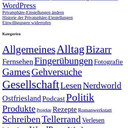
WordPress
Privatsphäre-Einstellungen ändern
Historie der Privatsphäre-Einstellungen
Einwilligungen widerrufen
Kategorien
Alltag
Allgemeines
Bizarr
Fingerübungen
Fernsehen
Fotografie
Games
Gehversuche
Gesellschaft
Lesen
Nerdworld
Politik
Ostfriesland
Podcast
Produkte
Rezepte
Romanwerkstatt
Projekte
Schreiben
Tellerrand
Verlesen