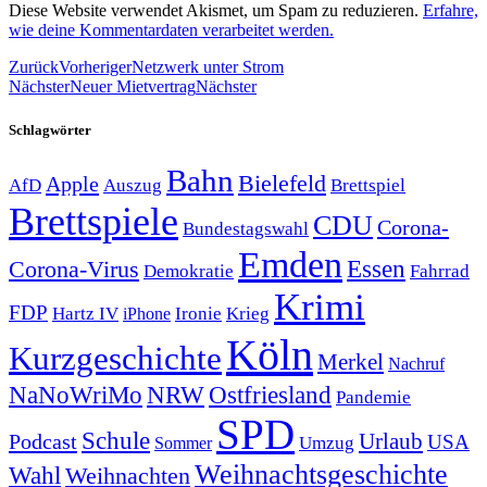
Diese Website verwendet Akismet, um Spam zu reduzieren.
Erfahre,
wie deine Kommentardaten verarbeitet werden.
Zurück
Vorheriger
Netzwerk unter Strom
Nächster
Neuer Mietvertrag
Nächster
Schlagwörter
Bahn
Bielefeld
Apple
Auszug
AfD
Brettspiel
Brettspiele
CDU
Corona-
Bundestagswahl
Emden
Corona-Virus
Essen
Demokratie
Fahrrad
Krimi
FDP
Hartz IV
Krieg
Ironie
iPhone
Köln
Kurzgeschichte
Merkel
Nachruf
NRW
Ostfriesland
NaNoWriMo
Pandemie
SPD
Schule
Urlaub
Podcast
USA
Sommer
Umzug
Weihnachtsgeschichte
Wahl
Weihnachten