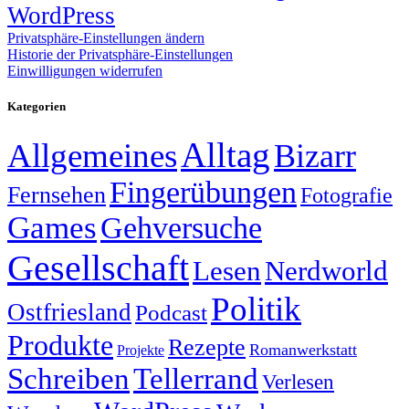
WordPress
Privatsphäre-Einstellungen ändern
Historie der Privatsphäre-Einstellungen
Einwilligungen widerrufen
Kategorien
Alltag
Allgemeines
Bizarr
Fingerübungen
Fernsehen
Fotografie
Games
Gehversuche
Gesellschaft
Lesen
Nerdworld
Politik
Ostfriesland
Podcast
Produkte
Rezepte
Romanwerkstatt
Projekte
Schreiben
Tellerrand
Verlesen