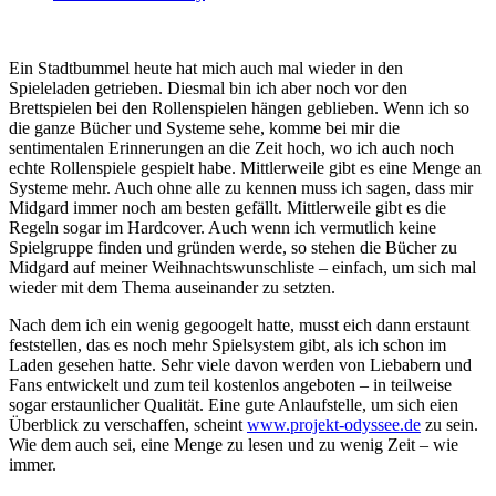
Ein Stadtbummel heute hat mich auch mal wieder in den
Spieleladen getrieben. Diesmal bin ich aber noch vor den
Brettspielen bei den Rollenspielen hängen geblieben. Wenn ich so
die ganze Bücher und Systeme sehe, komme bei mir die
sentimentalen Erinnerungen an die Zeit hoch, wo ich auch noch
echte Rollenspiele gespielt habe. Mittlerweile gibt es eine Menge an
Systeme mehr. Auch ohne alle zu kennen muss ich sagen, dass mir
Midgard immer noch am besten gefällt. Mittlerweile gibt es die
Regeln sogar im Hardcover. Auch wenn ich vermutlich keine
Spielgruppe finden und gründen werde, so stehen die Bücher zu
Midgard auf meiner Weihnachtswunschliste – einfach, um sich mal
wieder mit dem Thema auseinander zu setzten.
Nach dem ich ein wenig gegoogelt hatte, musst eich dann erstaunt
feststellen, das es noch mehr Spielsystem gibt, als ich schon im
Laden gesehen hatte. Sehr viele davon werden von Liebabern und
Fans entwickelt und zum teil kostenlos angeboten – in teilweise
sogar erstaunlicher Qualität. Eine gute Anlaufstelle, um sich eien
Überblick zu verschaffen, scheint
www.projekt-odyssee.de
zu sein.
Wie dem auch sei, eine Menge zu lesen und zu wenig Zeit – wie
immer.