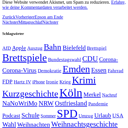
Diese Website verwendet Akismet, um Spam zu reduzieren.
Erfahre,
wie deine Kommentardaten verarbeitet werden.
Zurück
Vorheriger
Epson am Ende
Nächster
Mittagsschlaf
Nächster
Schlagwörter
Bahn
Bielefeld
Apple
Auszug
AfD
Brettspiel
Brettspiele
CDU
Corona-
Bundestagswahl
Emden
Corona-Virus
Essen
Demokratie
Fahrrad
Krimi
FDP
Hartz IV
Krieg
Ironie
iPhone
Köln
Kurzgeschichte
Merkel
Nachruf
NRW
Ostfriesland
NaNoWriMo
Pandemie
SPD
Schule
Urlaub
Podcast
USA
Sommer
Umzug
Weihnachtsgeschichte
Wahl
Weihnachten