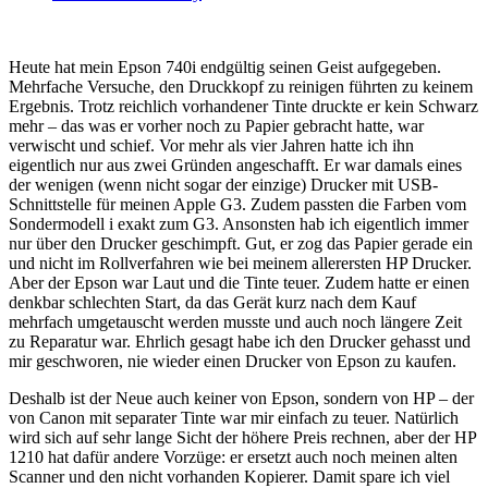
Heute hat mein Epson 740i endgültig seinen Geist aufgegeben.
Mehrfache Versuche, den Druckkopf zu reinigen führten zu keinem
Ergebnis. Trotz reichlich vorhandener Tinte druckte er kein Schwarz
mehr – das was er vorher noch zu Papier gebracht hatte, war
verwischt und schief. Vor mehr als vier Jahren hatte ich ihn
eigentlich nur aus zwei Gründen angeschafft. Er war damals eines
der wenigen (wenn nicht sogar der einzige) Drucker mit USB-
Schnittstelle für meinen Apple G3. Zudem passten die Farben vom
Sondermodell i exakt zum G3. Ansonsten hab ich eigentlich immer
nur über den Drucker geschimpft. Gut, er zog das Papier gerade ein
und nicht im Rollverfahren wie bei meinem allerersten HP Drucker.
Aber der Epson war Laut und die Tinte teuer. Zudem hatte er einen
denkbar schlechten Start, da das Gerät kurz nach dem Kauf
mehrfach umgetauscht werden musste und auch noch längere Zeit
zu Reparatur war. Ehrlich gesagt habe ich den Drucker gehasst und
mir geschworen, nie wieder einen Drucker von Epson zu kaufen.
Deshalb ist der Neue auch keiner von Epson, sondern von HP – der
von Canon mit separater Tinte war mir einfach zu teuer. Natürlich
wird sich auf sehr lange Sicht der höhere Preis rechnen, aber der HP
1210 hat dafür andere Vorzüge: er ersetzt auch noch meinen alten
Scanner und den nicht vorhanden Kopierer. Damit spare ich viel