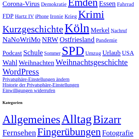
Emden
Corona-Virus
Essen
Demokratie
Fahrrad
Krimi
FDP
Hartz IV
Krieg
Ironie
iPhone
Köln
Kurzgeschichte
Merkel
Nachruf
NRW
Ostfriesland
NaNoWriMo
Pandemie
SPD
Schule
Urlaub
Podcast
USA
Sommer
Umzug
Weihnachtsgeschichte
Wahl
Weihnachten
WordPress
Privatsphäre-Einstellungen ändern
Historie der Privatsphäre-Einstellungen
Einwilligungen widerrufen
Kategorien
Alltag
Allgemeines
Bizarr
Fingerübungen
Fernsehen
Fotografie