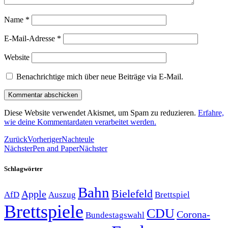
Name
*
E-Mail-Adresse
*
Website
Benachrichtige mich über neue Beiträge via E-Mail.
Diese Website verwendet Akismet, um Spam zu reduzieren.
Erfahre,
wie deine Kommentardaten verarbeitet werden.
Zurück
Vorheriger
Nachteule
Nächster
Pen and Paper
Nächster
Schlagwörter
Bahn
Bielefeld
Apple
Auszug
AfD
Brettspiel
Brettspiele
CDU
Corona-
Bundestagswahl