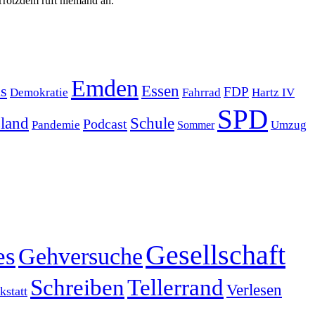
Trotzdem ruft niemand an.
Emden
s
Essen
FDP
Demokratie
Hartz IV
Fahrrad
SPD
sland
Schule
Podcast
Pandemie
Sommer
Umzug
Gesellschaft
es
Gehversuche
Schreiben
Tellerrand
Verlesen
statt