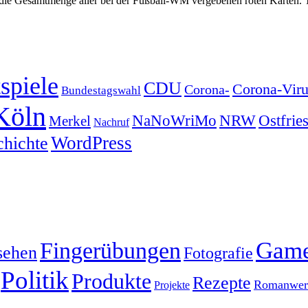
t die Gesamtmenge aller bei der Fußball-WM vergebenen roten Karten. 
spiele
CDU
Corona-Viru
Corona-
Bundestagswahl
Köln
NRW
Ostfrie
NaNoWriMo
Merkel
Nachruf
WordPress
chichte
Gam
Fingerübungen
sehen
Fotografie
Politik
Produkte
Rezepte
Romanwerk
Projekte