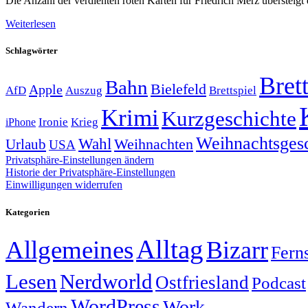
Die Anzahl der verdienten roten Karten für Friedrich Merz übersteig
Weiterlesen
Schlagwörter
Brett
Bahn
Bielefeld
Apple
Auszug
AfD
Brettspiel
Krimi
Kurzgeschichte
Krieg
Ironie
iPhone
Weihnachtsges
Wahl
Weihnachten
Urlaub
USA
Privatsphäre-Einstellungen ändern
Historie der Privatsphäre-Einstellungen
Einwilligungen widerrufen
Kategorien
Alltag
Allgemeines
Bizarr
Fern
Lesen
Nerdworld
Ostfriesland
Podcast
WordPress
Work
Wandern