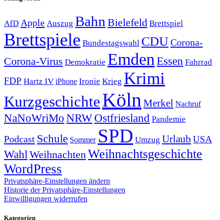
Bahn
Bielefeld
Apple
Auszug
AfD
Brettspiel
Brettspiele
CDU
Corona-
Bundestagswahl
Emden
Corona-Virus
Essen
Demokratie
Fahrrad
Krimi
FDP
Hartz IV
Krieg
Ironie
iPhone
Köln
Kurzgeschichte
Merkel
Nachruf
NRW
Ostfriesland
NaNoWriMo
Pandemie
SPD
Schule
Urlaub
Podcast
USA
Sommer
Umzug
Weihnachtsgeschichte
Wahl
Weihnachten
WordPress
Privatsphäre-Einstellungen ändern
Historie der Privatsphäre-Einstellungen
Einwilligungen widerrufen
Kategorien