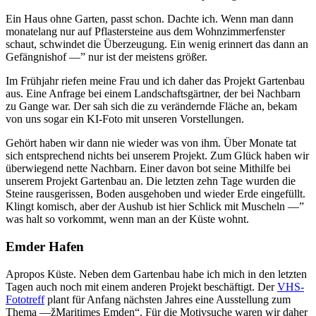
Ein Haus ohne Garten, passt schon. Dachte ich. Wenn man dann
monatelang nur auf Pflastersteine aus dem Wohnzimmerfenster
schaut, schwindet die Überzeugung. Ein wenig erinnert das dann an
Gefängnishof —” nur ist der meistens größer.
Im Frühjahr riefen meine Frau und ich daher das Projekt Gartenbau
aus. Eine Anfrage bei einem Landschaftsgärtner, der bei Nachbarn
zu Gange war. Der sah sich die zu verändernde Fläche an, bekam
von uns sogar ein KI-Foto mit unseren Vorstellungen.
Gehört haben wir dann nie wieder was von ihm. Über Monate tat
sich entsprechend nichts bei unserem Projekt. Zum Glück haben wir
überwiegend nette Nachbarn. Einer davon bot seine Mithilfe bei
unserem Projekt Gartenbau an. Die letzten zehn Tage wurden die
Steine rausgerissen, Boden ausgehoben und wieder Erde eingefüllt.
Klingt komisch, aber der Aushub ist hier Schlick mit Muscheln —”
was halt so vorkommt, wenn man an der Küste wohnt.
Emder Hafen
Apropos Küste. Neben dem Gartenbau habe ich mich in den letzten
Tagen auch noch mit einem anderen Projekt beschäftigt. Der
VHS-
Fototreff
plant für Anfang nächsten Jahres eine Ausstellung zum
Thema —žMaritimes Emden“. Für die Motivsuche waren wir daher