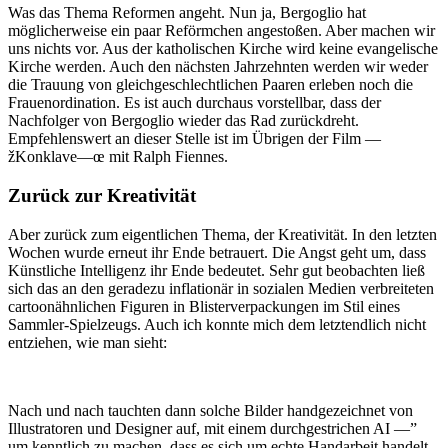
Was das Thema Reformen angeht. Nun ja, Bergoglio hat
möglicherweise ein paar Reförmchen angestoßen. Aber machen wir
uns nichts vor. Aus der katholischen Kirche wird keine evangelische
Kirche werden. Auch den nächsten Jahrzehnten werden wir weder
die Trauung von gleichgeschlechtlichen Paaren erleben noch die
Frauenordination. Es ist auch durchaus vorstellbar, dass der
Nachfolger von Bergoglio wieder das Rad zurückdreht.
Empfehlenswert an dieser Stelle ist im Übrigen der Film —
žKonklave—œ mit Ralph Fiennes.
Zurück zur Kreativität
Aber zurück zum eigentlichen Thema, der Kreativität. In den letzten
Wochen wurde erneut ihr Ende betrauert. Die Angst geht um, dass
Künstliche Intelligenz ihr Ende bedeutet. Sehr gut beobachten ließ
sich das an den geradezu inflationär in sozialen Medien verbreiteten
cartoonähnlichen Figuren in Blisterverpackungen im Stil eines
Sammler-Spielzeugs. Auch ich konnte mich dem letztendlich nicht
entziehen, wie man sieht:
Nach und nach tauchten dann solche Bilder handgezeichnet von
Illustratoren und Designer auf, mit einem durchgestrichen AI —”
um kenntlich zu machen, dass es sich um echte Handarbeit handelt.