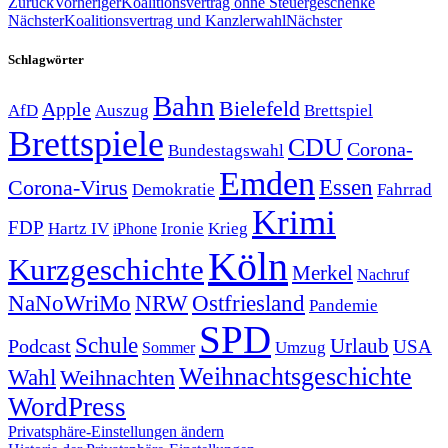
Zurück
Vorheriger
Koalitionsvertrag ohne Steuergeschenke
Nächster
Koalitionsvertrag und Kanzlerwahl
Nächster
Schlagwörter
Bahn
Bielefeld
Apple
Auszug
AfD
Brettspiel
Brettspiele
CDU
Corona-
Bundestagswahl
Emden
Corona-Virus
Essen
Demokratie
Fahrrad
Krimi
FDP
Hartz IV
Krieg
Ironie
iPhone
Köln
Kurzgeschichte
Merkel
Nachruf
NRW
Ostfriesland
NaNoWriMo
Pandemie
SPD
Schule
Urlaub
Podcast
USA
Sommer
Umzug
Weihnachtsgeschichte
Wahl
Weihnachten
WordPress
Privatsphäre-Einstellungen ändern