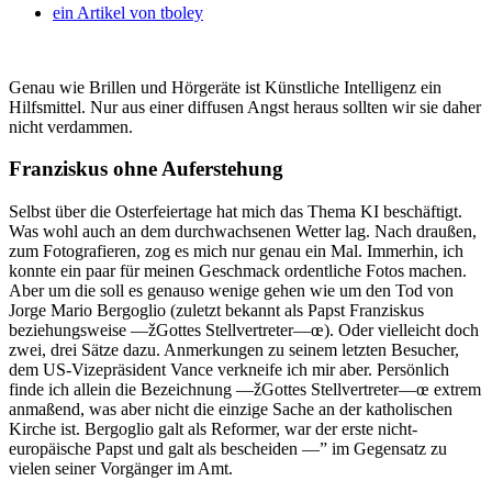
ein Artikel von
tboley
Genau wie Brillen und Hörgeräte ist Künstliche Intelligenz ein
Hilfsmittel. Nur aus einer diffusen Angst heraus sollten wir sie daher
nicht verdammen.
Franziskus ohne Auferstehung
Selbst über die Osterfeiertage hat mich das Thema KI beschäftigt.
Was wohl auch an dem durchwachsenen Wetter lag. Nach draußen,
zum Fotografieren, zog es mich nur genau ein Mal. Immerhin, ich
konnte ein paar für meinen Geschmack ordentliche Fotos machen.
Aber um die soll es genauso wenige gehen wie um den Tod von
Jorge Mario Bergoglio (zuletzt bekannt als Papst Franziskus
beziehungsweise —žGottes Stellvertreter—œ). Oder vielleicht doch
zwei, drei Sätze dazu. Anmerkungen zu seinem letzten Besucher,
dem US-Vizepräsident Vance verkneife ich mir aber. Persönlich
finde ich allein die Bezeichnung —žGottes Stellvertreter—œ extrem
anmaßend, was aber nicht die einzige Sache an der katholischen
Kirche ist. Bergoglio galt als Reformer, war der erste nicht-
europäische Papst und galt als bescheiden —” im Gegensatz zu
vielen seiner Vorgänger im Amt.