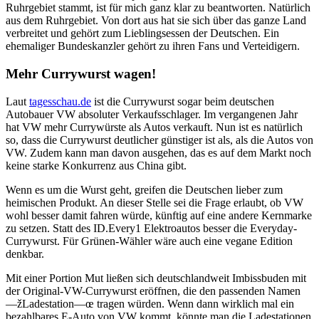
Ruhrgebiet stammt, ist für mich ganz klar zu beantworten. Natürlich
aus dem Ruhrgebiet. Von dort aus hat sie sich über das ganze Land
verbreitet und gehört zum Lieblingsessen der Deutschen. Ein
ehemaliger Bundeskanzler gehört zu ihren Fans und Verteidigern.
Mehr Currywurst wagen!
Laut
tagesschau.de
ist die Currywurst sogar beim deutschen
Autobauer VW absoluter Verkaufsschlager. Im vergangenen Jahr
hat VW mehr Currywürste als Autos verkauft. Nun ist es natürlich
so, dass die Currywurst deutlicher günstiger ist als, als die Autos von
VW. Zudem kann man davon ausgehen, das es auf dem Markt noch
keine starke Konkurrenz aus China gibt.
Wenn es um die Wurst geht, greifen die Deutschen lieber zum
heimischen Produkt. An dieser Stelle sei die Frage erlaubt, ob VW
wohl besser damit fahren würde, künftig auf eine andere Kernmarke
zu setzen. Statt des ID.Every1 Elektroautos besser die Everyday-
Currywurst. Für Grünen-Wähler wäre auch eine vegane Edition
denkbar.
Mit einer Portion Mut ließen sich deutschlandweit Imbissbuden mit
der Original-VW-Currywurst eröffnen, die den passenden Namen
—žLadestation—œ tragen würden. Wenn dann wirklich mal ein
bezahlbares E-Auto von VW kommt, könnte man die Ladestationen