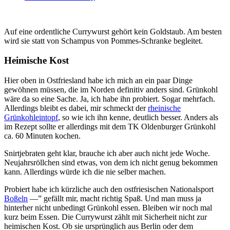
Auf eine ordentliche Currywurst gehört kein Goldstaub. Am besten
wird sie statt von Schampus von Pommes-Schranke begleitet.
Heimische Kost
Hier oben in Ostfriesland habe ich mich an ein paar Dinge
gewöhnen müssen, die im Norden definitiv anders sind. Grünkohl
wäre da so eine Sache. Ja, ich habe ihn probiert. Sogar mehrfach.
Allerdings bleibt es dabei, mir schmeckt der
rheinische
Grünkohleintopf
, so wie ich ihn kenne, deutlich besser. Anders als
im Rezept sollte er allerdings mit dem TK Oldenburger Grünkohl
ca. 60 Minuten kochen.
Snirtjebraten geht klar, brauche ich aber auch nicht jede Woche.
Neujahrsröllchen sind etwas, von dem ich nicht genug bekommen
kann. Allerdings würde ich die nie selber machen.
Probiert habe ich kürzliche auch den ostfriesischen Nationalsport
Boßeln
—” gefällt mir, macht richtig Spaß. Und man muss ja
hinterher nicht unbedingt Grünkohl essen. Bleiben wir noch mal
kurz beim Essen. Die Currywurst zählt mit Sicherheit nicht zur
heimischen Kost. Ob sie ursprünglich aus Berlin oder dem