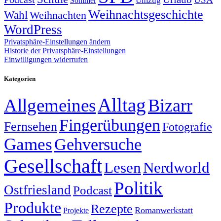
Sommer
Umzug
Weihnachtsgeschichte
Wahl
Weihnachten
WordPress
Privatsphäre-Einstellungen ändern
Historie der Privatsphäre-Einstellungen
Einwilligungen widerrufen
Kategorien
Alltag
Allgemeines
Bizarr
Fingerübungen
Fernsehen
Fotografie
Games
Gehversuche
Gesellschaft
Lesen
Nerdworld
Politik
Ostfriesland
Podcast
Produkte
Rezepte
Romanwerkstatt
Projekte