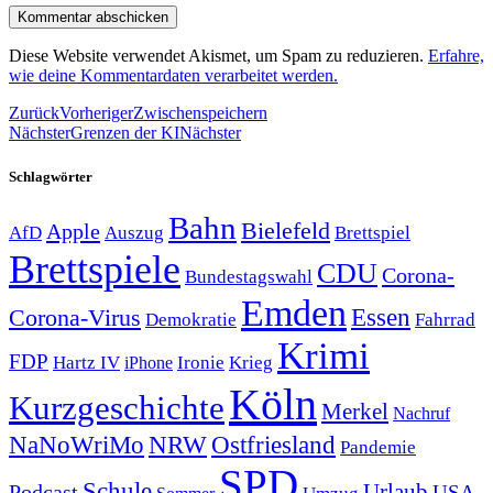
Diese Website verwendet Akismet, um Spam zu reduzieren.
Erfahre,
wie deine Kommentardaten verarbeitet werden.
Zurück
Vorheriger
Zwischenspeichern
Nächster
Grenzen der KI
Nächster
Schlagwörter
Bahn
Bielefeld
Apple
Auszug
AfD
Brettspiel
Brettspiele
CDU
Corona-
Bundestagswahl
Emden
Corona-Virus
Essen
Demokratie
Fahrrad
Krimi
FDP
Hartz IV
Krieg
Ironie
iPhone
Köln
Kurzgeschichte
Merkel
Nachruf
NRW
Ostfriesland
NaNoWriMo
Pandemie
SPD
Schule
Urlaub
Podcast
USA