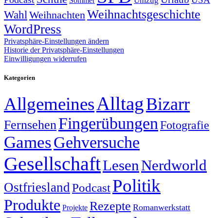
Sommer
Umzug
Weihnachtsgeschichte
Wahl
Weihnachten
WordPress
Privatsphäre-Einstellungen ändern
Historie der Privatsphäre-Einstellungen
Einwilligungen widerrufen
Kategorien
Alltag
Allgemeines
Bizarr
Fingerübungen
Fernsehen
Fotografie
Games
Gehversuche
Gesellschaft
Lesen
Nerdworld
Politik
Ostfriesland
Podcast
Produkte
Rezepte
Romanwerkstatt
Projekte