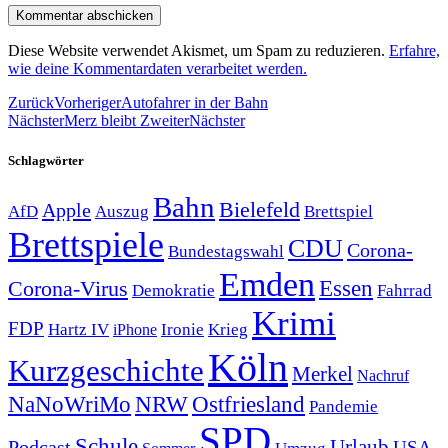
Diese Website verwendet Akismet, um Spam zu reduzieren.
Erfahre,
wie deine Kommentardaten verarbeitet werden.
Zurück
Vorheriger
Autofahrer in der Bahn
Nächster
Merz bleibt Zweiter
Nächster
Schlagwörter
Bahn
Bielefeld
Apple
Auszug
AfD
Brettspiel
Brettspiele
CDU
Corona-
Bundestagswahl
Emden
Corona-Virus
Essen
Demokratie
Fahrrad
Krimi
FDP
Hartz IV
Krieg
Ironie
iPhone
Köln
Kurzgeschichte
Merkel
Nachruf
NRW
Ostfriesland
NaNoWriMo
Pandemie
SPD
Schule
Urlaub
Podcast
USA