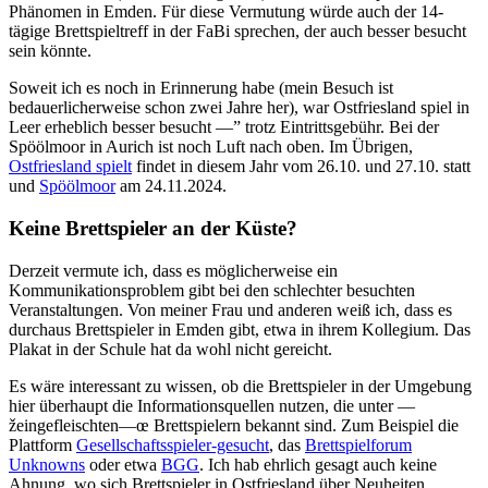
Phänomen in Emden. Für diese Vermutung würde auch der 14-
tägige Brettspieltreff in der FaBi sprechen, der auch besser besucht
sein könnte.
Soweit ich es noch in Erinnerung habe (mein Besuch ist
bedauerlicherweise schon zwei Jahre her), war Ostfriesland spiel in
Leer erheblich besser besucht —” trotz Eintrittsgebühr. Bei der
Spöölmoor in Aurich ist noch Luft nach oben. Im Übrigen,
Ostfriesland spielt
findet in diesem Jahr vom 26.10. und 27.10. statt
und
Spöölmoor
am 24.11.2024.
Keine Brettspieler an der Küste?
Derzeit vermute ich, dass es möglicherweise ein
Kommunikationsproblem gibt bei den schlechter besuchten
Veranstaltungen. Von meiner Frau und anderen weiß ich, dass es
durchaus Brettspieler in Emden gibt, etwa in ihrem Kollegium. Das
Plakat in der Schule hat da wohl nicht gereicht.
Es wäre interessant zu wissen, ob die Brettspieler in der Umgebung
hier überhaupt die Informationsquellen nutzen, die unter —
žeingefleischten—œ Brettspielern bekannt sind. Zum Beispiel die
Plattform
Gesellschaftsspieler-gesucht
, das
Brettspielforum
Unknowns
oder etwa
BGG
. Ich hab ehrlich gesagt auch keine
Ahnung, wo sich Brettspieler in Ostfriesland über Neuheiten