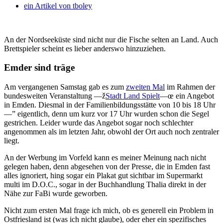
ein Artikel von
tboley
An der Nordseeküste sind nicht nur die Fische selten an Land. Auch
Brettspieler scheint es lieber anderswo hinzuziehen.
Emder sind träge
Am vergangenen Samstag gab es zum
zweiten Mal
im Rahmen der
bundesweiten Veranstaltung —ž
Stadt Land Spielt
—œ ein Angebot
in Emden. Diesmal in der Familienbildungsstätte von 10 bis 18 Uhr
—” eigentlich, denn um kurz vor 17 Uhr wurden schon die Segel
gestrichen. Leider wurde das Angebot sogar noch schlechter
angenommen als im letzten Jahr, obwohl der Ort auch noch zentraler
liegt.
An der Werbung im Vorfeld kann es meiner Meinung nach nicht
gelegen haben, denn abgesehen von der Presse, die in Emden fast
alles ignoriert, hing sogar ein Plakat gut sichtbar im Supermarkt
multi im D.O.C., sogar in der Buchhandlung Thalia direkt in der
Nähe zur FaBi wurde geworben.
Nicht zum ersten Mal frage ich mich, ob es generell ein Problem in
Ostfriesland ist (was ich nicht glaube), oder eher ein spezifisches