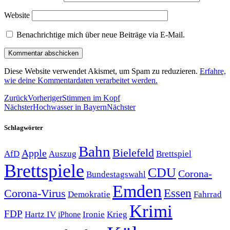
Website
Benachrichtige mich über neue Beiträge via E-Mail.
Diese Website verwendet Akismet, um Spam zu reduzieren.
Erfahre,
wie deine Kommentardaten verarbeitet werden.
Zurück
Vorheriger
Stimmen im Kopf
Nächster
Hochwasser in Bayern
Nächster
Schlagwörter
Bahn
Bielefeld
Apple
Auszug
AfD
Brettspiel
Brettspiele
CDU
Corona-
Bundestagswahl
Emden
Corona-Virus
Essen
Demokratie
Fahrrad
Krimi
FDP
Hartz IV
Krieg
Ironie
iPhone