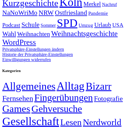
Köln
Kurzgeschichte
Merkel
Nachruf
NRW
Ostfriesland
NaNoWriMo
Pandemie
SPD
Schule
Urlaub
Podcast
USA
Sommer
Umzug
Weihnachtsgeschichte
Wahl
Weihnachten
WordPress
Privatsphäre-Einstellungen ändern
Historie der Privatsphäre-Einstellungen
Einwilligungen widerrufen
Kategorien
Alltag
Allgemeines
Bizarr
Fingerübungen
Fernsehen
Fotografie
Games
Gehversuche
Gesellschaft
Lesen
Nerdworld