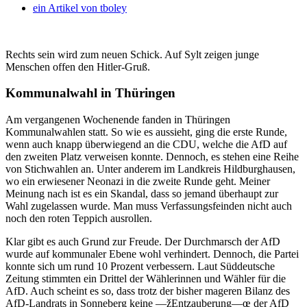
ein Artikel von
tboley
Rechts sein wird zum neuen Schick. Auf Sylt zeigen junge
Menschen offen den Hitler-Gruß.
Kommunalwahl in Thüringen
Am vergangenen Wochenende fanden in Thüringen
Kommunalwahlen statt. So wie es aussieht, ging die erste Runde,
wenn auch knapp überwiegend an die CDU, welche die AfD auf
den zweiten Platz verweisen konnte. Dennoch, es stehen eine Reihe
von Stichwahlen an. Unter anderem im Landkreis Hildburghausen,
wo ein erwiesener Neonazi in die zweite Runde geht. Meiner
Meinung nach ist es ein Skandal, dass so jemand überhaupt zur
Wahl zugelassen wurde. Man muss Verfassungsfeinden nicht auch
noch den roten Teppich ausrollen.
Klar gibt es auch Grund zur Freude. Der Durchmarsch der AfD
wurde auf kommunaler Ebene wohl verhindert. Dennoch, die Partei
konnte sich um rund 10 Prozent verbessern. Laut Süddeutsche
Zeitung stimmten ein Drittel der Wählerinnen und Wähler für die
AfD. Auch scheint es so, dass trotz der bisher mageren Bilanz des
AfD-Landrats in Sonneberg keine —žEntzauberung—œ der AfD