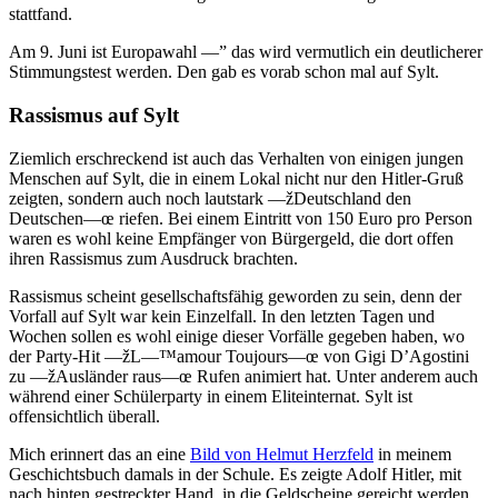
stattfand.
Am 9. Juni ist Europawahl —” das wird vermutlich ein deutlicherer
Stimmungstest werden. Den gab es vorab schon mal auf Sylt.
Rassismus auf Sylt
Ziemlich erschreckend ist auch das Verhalten von einigen jungen
Menschen auf Sylt, die in einem Lokal nicht nur den Hitler-Gruß
zeigten, sondern auch noch lautstark —žDeutschland den
Deutschen—œ riefen. Bei einem Eintritt von 150 Euro pro Person
waren es wohl keine Empfänger von Bürgergeld, die dort offen
ihren Rassismus zum Ausdruck brachten.
Rassismus scheint gesellschaftsfähig geworden zu sein, denn der
Vorfall auf Sylt war kein Einzelfall. In den letzten Tagen und
Wochen sollen es wohl einige dieser Vorfälle gegeben haben, wo
der Party-Hit —žL—™amour Toujours—œ von Gigi D’Agostini
zu —žAusländer raus—œ Rufen animiert hat. Unter anderem auch
während einer Schülerparty in einem Eliteinternat. Sylt ist
offensichtlich überall.
Mich erinnert das an eine
Bild von Helmut Herzfeld
in meinem
Geschichtsbuch damals in der Schule. Es zeigte Adolf Hitler, mit
nach hinten gestreckter Hand, in die Geldscheine gereicht werden.