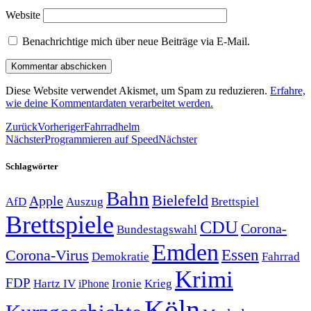
Website
Benachrichtige mich über neue Beiträge via E-Mail.
Diese Website verwendet Akismet, um Spam zu reduzieren.
Erfahre,
wie deine Kommentardaten verarbeitet werden.
Zurück
Vorheriger
Fahrradhelm
Nächster
Programmieren auf Speed
Nächster
Schlagwörter
Bahn
Bielefeld
Apple
Auszug
AfD
Brettspiel
Brettspiele
CDU
Corona-
Bundestagswahl
Emden
Corona-Virus
Essen
Demokratie
Fahrrad
Krimi
FDP
Hartz IV
Krieg
Ironie
iPhone
Köln