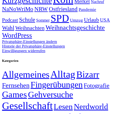
Kurzgeschichte
Merkel
Nachruf
NRW
Ostfriesland
NaNoWriMo
Pandemie
SPD
Schule
Urlaub
Podcast
USA
Sommer
Umzug
Weihnachtsgeschichte
Wahl
Weihnachten
WordPress
Privatsphäre-Einstellungen ändern
Historie der Privatsphäre-Einstellungen
Einwilligungen widerrufen
Kategorien
Alltag
Allgemeines
Bizarr
Fingerübungen
Fernsehen
Fotografie
Games
Gehversuche
Gesellschaft
Lesen
Nerdworld