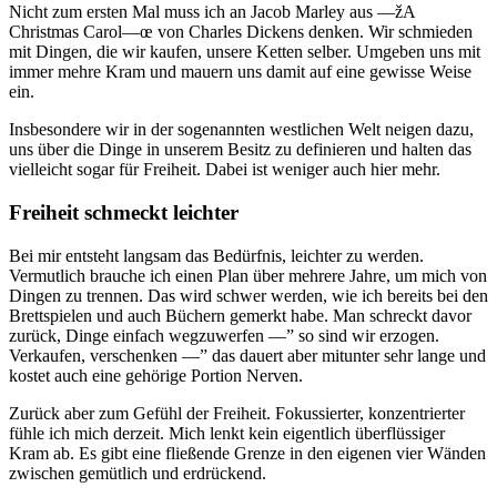
Nicht zum ersten Mal muss ich an Jacob Marley aus —žA
Christmas Carol—œ von Charles Dickens denken. Wir schmieden
mit Dingen, die wir kaufen, unsere Ketten selber. Umgeben uns mit
immer mehre Kram und mauern uns damit auf eine gewisse Weise
ein.
Insbesondere wir in der sogenannten westlichen Welt neigen dazu,
uns über die Dinge in unserem Besitz zu definieren und halten das
vielleicht sogar für Freiheit. Dabei ist weniger auch hier mehr.
Freiheit schmeckt leichter
Bei mir entsteht langsam das Bedürfnis, leichter zu werden.
Vermutlich brauche ich einen Plan über mehrere Jahre, um mich von
Dingen zu trennen. Das wird schwer werden, wie ich bereits bei den
Brettspielen und auch Büchern gemerkt habe. Man schreckt davor
zurück, Dinge einfach wegzuwerfen —” so sind wir erzogen.
Verkaufen, verschenken —” das dauert aber mitunter sehr lange und
kostet auch eine gehörige Portion Nerven.
Zurück aber zum Gefühl der Freiheit. Fokussierter, konzentrierter
fühle ich mich derzeit. Mich lenkt kein eigentlich überflüssiger
Kram ab. Es gibt eine fließende Grenze in den eigenen vier Wänden
zwischen gemütlich und erdrückend.