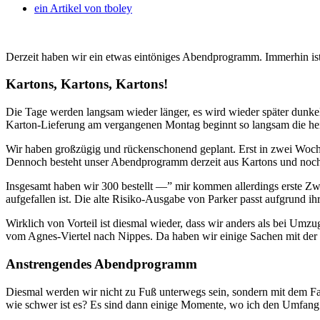
ein Artikel von
tboley
Derzeit haben wir ein etwas eintöniges Abendprogramm. Immerhin ist 
Kartons, Kartons, Kartons!
Die Tage werden langsam wieder länger, es wird wieder später dunkel
Karton-Lieferung am vergangenen Montag beginnt so langsam die he
Wir haben großzügig und rückenschonend geplant. Erst in zwei Woche
Dennoch besteht unser Abendprogramm derzeit aus Kartons und noc
Insgesamt haben wir 300 bestellt —” mir kommen allerdings erste Zwe
aufgefallen ist. Die alte Risiko-Ausgabe von Parker passt aufgrund 
Wirklich von Vorteil ist diesmal wieder, dass wir anders als bei Um
vom Agnes-Viertel nach Nippes. Da haben wir einige Sachen mit der 
Anstrengendes Abendprogramm
Diesmal werden wir nicht zu Fuß unterwegs sein, sondern mit dem Fa
wie schwer ist es? Es sind dann einige Momente, wo ich den Umfang d