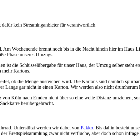
dafür kein Streaminganbieter für verantwortlich.
. Am Wochenende brennt noch bis in die Nacht hinein hier im Haus Lich
iße Phase unseres Umzugs.
n ist die Schlüsselübergabe für unser Haus, der Umzug selber steht e
h mehr Kartons.
ifel, ob die Menge ausreichen wird. Die Kartons sind nämlich spürbar k
ihrer Länge gar nicht in einen Karton. Wir werden also nicht drumherum
zug von Köln nach Emden nicht über so eine weite Distanz umziehen, s
Sackkarre herübergebracht.
hrrad. Unterstützt werden wir dabei von
Pakko
. Bis dahin besteht uns
er Brettspielsammlung zwar nicht verfluche, aber doch schon infrage s