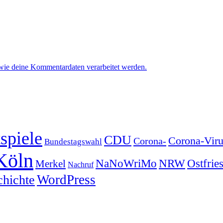
 wie deine Kommentardaten verarbeitet werden.
spiele
CDU
Corona-Viru
Corona-
Bundestagswahl
Köln
NRW
Ostfrie
NaNoWriMo
Merkel
Nachruf
WordPress
chichte