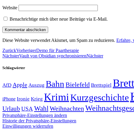
Website
Benachrichtige mich über neue Beiträge via E-Mail.
Diese Website verwendet Akismet, um Spam zu reduzieren.
Erfahre,
Zurück
Vorheriger
Demo für Paartherapie
Nächster
Vault von Obsidian synchronisieren
Nächster
Schlagwörter
Brett
Bahn
Bielefeld
Apple
Auszug
AfD
Brettspiel
Krimi
Kurzgeschichte
Krieg
Ironie
iPhone
Weihnachtsges
Wahl
Weihnachten
Urlaub
USA
Privatsphäre-Einstellungen ändern
Historie der Privatsphäre-Einstellungen
Einwilligungen widerrufen