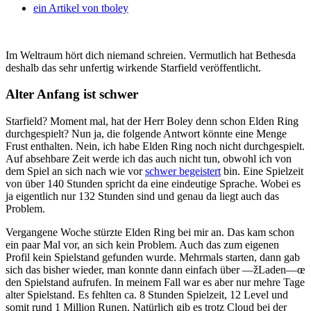
ein Artikel von
tboley
Im Weltraum hört dich niemand schreien. Vermutlich hat Bethesda
deshalb das sehr unfertig wirkende Starfield veröffentlicht.
Alter Anfang ist schwer
Starfield? Moment mal, hat der Herr Boley denn schon Elden Ring
durchgespielt? Nun ja, die folgende Antwort könnte eine Menge
Frust enthalten. Nein, ich habe Elden Ring noch nicht durchgespielt.
Auf absehbare Zeit werde ich das auch nicht tun, obwohl ich von
dem Spiel an sich nach wie vor
schwer begeistert
bin. Eine Spielzeit
von über 140 Stunden spricht da eine eindeutige Sprache. Wobei es
ja eigentlich nur 132 Stunden sind und genau da liegt auch das
Problem.
Vergangene Woche stürzte Elden Ring bei mir an. Das kam schon
ein paar Mal vor, an sich kein Problem. Auch das zum eigenen
Profil kein Spielstand gefunden wurde. Mehrmals starten, dann gab
sich das bisher wieder, man konnte dann einfach über —žLaden—œ
den Spielstand aufrufen. In meinem Fall war es aber nur mehre Tage
alter Spielstand. Es fehlten ca. 8 Stunden Spielzeit, 12 Level und
somit rund 1 Million Runen. Natürlich gib es trotz Cloud bei der