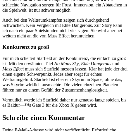
schlechte Navigation sorgen für Frust. Immersion, ein Abtauchen in
die Spielwelt, ist nur schwer möglich.
Auch bei den Weltraumkämpfen zeigen sich durchgehend
Schwächen. Kein Vergleich mit Elite Dangerous. Zur Story kann
ich nach ein paar Spielstunden nicht viel sagen. Sie wird aber bei
weitem nicht an die von Mass Effect heranreichen.
Konkurenz zu groß
Für mich scheitert Starfield an der Konkurrenz, die einfach zu groß
ist. Mit den erwähnten Titel
No Mans Sky
,
Elite Dangerous
und
Mass Effect
muss sich Starfield messen lassen. Klar hat jede der drei
einen eigene Schwerpunkt. Jedes aber sorgt für echtes
Weltraumgefühl. Starfield ist eher ein Skyrim in Space, ohne das,
was Skyrim wirklich ausmachte. Die vielen einzelnen Planeten
führen nur zu einem Gefühl der Zusammenhanglosigkeit.
Vermutlich werde ich Starfield daher nur genauso lange spielen, bis
es Baldur—™s Gate 3 für die Xbox X geben wird.
Schreibe einen Kommentar
Deine E-Mail-Adresse wird nicht veröffentlicht.
Erforderliche