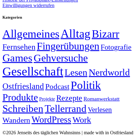
Einwilligungen widerrufen
Kategorien
Alltag
Allgemeines
Bizarr
Fingerübungen
Fernsehen
Fotografie
Games
Gehversuche
Gesellschaft
Lesen
Nerdworld
Politik
Ostfriesland
Podcast
Produkte
Rezepte
Romanwerkstatt
Projekte
Schreiben
Tellerrand
Verlesen
WordPress
Work
Wandern
©2026 Jenseits des täglichen Wahnsinns | made with
in Ostfriesland