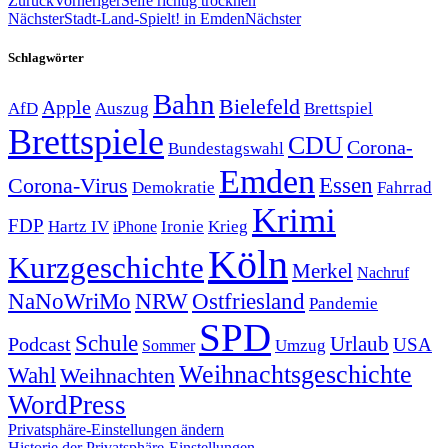
Zurück
Vorheriger
Seife richtig trocknen
Nächster
Stadt-Land-Spielt! in Emden
Nächster
Schlagwörter
Bahn
Bielefeld
Apple
Auszug
AfD
Brettspiel
Brettspiele
CDU
Corona-
Bundestagswahl
Emden
Corona-Virus
Essen
Demokratie
Fahrrad
Krimi
FDP
Hartz IV
Krieg
Ironie
iPhone
Köln
Kurzgeschichte
Merkel
Nachruf
NRW
Ostfriesland
NaNoWriMo
Pandemie
SPD
Schule
Urlaub
Podcast
USA
Sommer
Umzug
Weihnachtsgeschichte
Wahl
Weihnachten
WordPress
Privatsphäre-Einstellungen ändern
Historie der Privatsphäre-Einstellungen