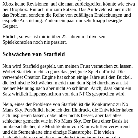
Xbox keine Revisionen, auf die man zurückgreifen könnte wie etwa
bei Dropbox. Einfach nur zum kotzen. Das Aufleveln ist hier nicht
das Problem, sondern die Reihe von zufälligen Entdeckungen und
erspielte Ausrüstung. Zudem ein paar nur sehr knapp besiegte
Gegner.
Ehrlich, so was ist mir in über 25 Jahren mit diversen
Spielekonsolen noch nie passiert.
Schwächen von Starfield
Nun wird Starfield gespielt, um meinen Frust verrauchen zu lassen.
Wobei Starfield nicht so ganz das geeignete Spiel dafür ist. Die
verwendet Creation Engine hat schon einige Jahre auf den Buckel,
die technische Schwächen merkt man dem Spiel durchaus an. Ist
meiner Meinung nach aber nicht so schlimm. Auch, dass kaum ein
Satz wirklich Lippensynchron von den NPCs gesprochen wird.
Nein, eines der Probleme von Starfield ist die Konkurrenz zu No
Mans Sky. Persönlich habe ich den Eindruck, die Entwickler haben
sich inspirieren lassen, dabei aber nichts besser, aber fast alles
schlechter gemacht wie in No Mans Sky. Der Bau einer Basis ist
unübersichtlicher, die Modifikation von Raumschiffen verwirrend
und die Sternenkarte eine einzige Katastrophe. Die vielen
Ladebildschirme und die mangelnde Orientierung so wie die