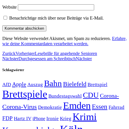
Website
Benachrichtige mich über neue Beiträge via E-Mail.
Diese Website verwendet Akismet, um Spam zu reduzieren.
Erfahre,
wie deine Kommentardaten verarbeitet werden.
Zurück
Vorheriger
Lesebrille für angehende Senioren
Nächster
Durchgesessen am Schreibtisch
Nächster
Schlagwörter
Bahn
Bielefeld
Apple
Auszug
AfD
Brettspiel
Brettspiele
CDU
Corona-
Bundestagswahl
Emden
Corona-Virus
Essen
Demokratie
Fahrrad
Krimi
FDP
Hartz IV
Krieg
Ironie
iPhone