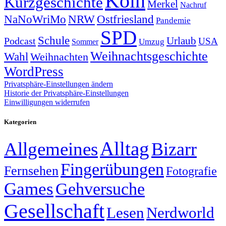
Köln
Kurzgeschichte
Merkel
Nachruf
NRW
Ostfriesland
NaNoWriMo
Pandemie
SPD
Schule
Urlaub
Podcast
USA
Sommer
Umzug
Weihnachtsgeschichte
Wahl
Weihnachten
WordPress
Privatsphäre-Einstellungen ändern
Historie der Privatsphäre-Einstellungen
Einwilligungen widerrufen
Kategorien
Alltag
Allgemeines
Bizarr
Fingerübungen
Fernsehen
Fotografie
Games
Gehversuche
Gesellschaft
Lesen
Nerdworld