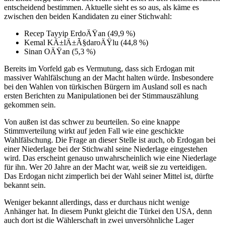
entscheidend bestimmen. Aktuelle sieht es so aus, als käme es
zwischen den beiden Kandidaten zu einer Stichwahl:
Recep Tayyip ErdoÄŸan (49,9 %)
Kemal KÄ±lÄ±Ã§daroÄŸlu (44,8 %)
Sinan OÄŸan (5,3 %)
Bereits im Vorfeld gab es Vermutung, dass sich Erdogan mit
massiver Wahlfälschung an der Macht halten würde. Insbesondere
bei den Wahlen von türkischen Bürgern im Ausland soll es nach
ersten Berichten zu Manipulationen bei der Stimmauszählung
gekommen sein.
Von außen ist das schwer zu beurteilen. So eine knappe
Stimmverteilung wirkt auf jeden Fall wie eine geschickte
Wahlfälschung. Die Frage an dieser Stelle ist auch, ob Erdogan bei
einer Niederlage bei der Stichwahl seine Niederlage eingestehen
wird. Das erscheint genauso unwahrscheinlich wie eine Niederlage
für ihn. Wer 20 Jahre an der Macht war, weiß sie zu verteidigen.
Das Erdogan nicht zimperlich bei der Wahl seiner Mittel ist, dürfte
bekannt sein.
Weniger bekannt allerdings, dass er durchaus nicht wenige
Anhänger hat. In diesem Punkt gleicht die Türkei den USA, denn
auch dort ist die Wählerschaft in zwei unversöhnliche Lager