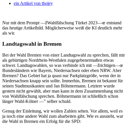
ein Artikel von
tboley
Nur mit dem Prompt —žWahlfälschung Türkei 2023—œ entstand
das heutige Artikelbild. Möglicherweise weiß die KI deutlich mehr
als wir.
Landtagswahl in Bremen
Bei der Wahl Bremen von einer Landtagswahl zu sprechen, fällt mir
als gebürtigen Nordrhein-Westfalen zugegebenermaßen etwas
schwer. Landtagswahlen, so was verbinde ich mit —žrichtigen—œ
Bundesländern wie Bayern, Niedersachsen oder eben NRW. Aber
Bremen? Das Gebiet hat ja quasi nur Parkplatzgröße, wenn der in
Niedersachsen knapp sein sollte. Immerhin, Bremen ist bekannt für
seinen Stadtmusikanten und Jan Böhmermann. Letztere wurde
gestern nicht gewählt, aber man kann in dem Zusammenhang nicht
von Wahlfälschung sprechen. Böhmermann ist schließlich schon
länger Wahl-Kölner —” selber schuld.
Genug der Einleitung, wir wollen Zahlen sehen. Vor allem, weil es
ja noch eine andere Wahl zum abarbeiten gibt. Wie es aussieht, war
die Wahl in Bremen ein Erfolg für die SPD: