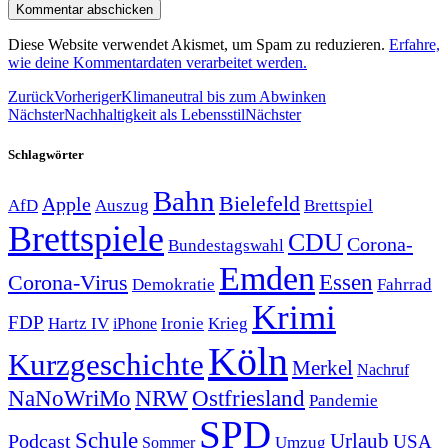
Diese Website verwendet Akismet, um Spam zu reduzieren.
Erfahre,
wie deine Kommentardaten verarbeitet werden.
Zurück
Vorheriger
Klimaneutral bis zum Abwinken
Nächster
Nachhaltigkeit als Lebensstil
Nächster
Schlagwörter
Bahn
Bielefeld
Apple
Auszug
AfD
Brettspiel
Brettspiele
CDU
Corona-
Bundestagswahl
Emden
Corona-Virus
Essen
Demokratie
Fahrrad
Krimi
FDP
Hartz IV
Krieg
Ironie
iPhone
Köln
Kurzgeschichte
Merkel
Nachruf
NRW
Ostfriesland
NaNoWriMo
Pandemie
SPD
Schule
Urlaub
Podcast
USA
Sommer
Umzug