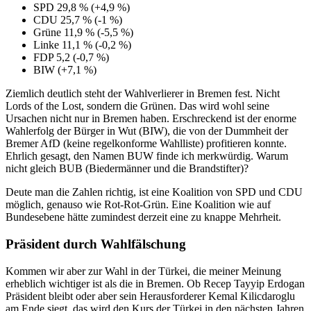
SPD 29,8 % (+4,9 %)
CDU 25,7 % (-1 %)
Grüne 11,9 % (-5,5 %)
Linke 11,1 % (-0,2 %)
FDP 5,2 (-0,7 %)
BIW (+7,1 %)
Ziemlich deutlich steht der Wahlverlierer in Bremen fest. Nicht
Lords of the Lost, sondern die Grünen. Das wird wohl seine
Ursachen nicht nur in Bremen haben. Erschreckend ist der enorme
Wahlerfolg der Bürger in Wut (BIW), die von der Dummheit der
Bremer AfD (keine regelkonforme Wahlliste) profitieren konnte.
Ehrlich gesagt, den Namen BUW finde ich merkwürdig. Warum
nicht gleich BUB (Biedermänner und die Brandstifter)?
Deute man die Zahlen richtig, ist eine Koalition von SPD und CDU
möglich, genauso wie Rot-Rot-Grün. Eine Koalition wie auf
Bundesebene hätte zumindest derzeit eine zu knappe Mehrheit.
Präsident durch Wahlfälschung
Kommen wir aber zur Wahl in der Türkei, die meiner Meinung
erheblich wichtiger ist als die in Bremen. Ob Recep Tayyip Erdogan
Präsident bleibt oder aber sein Herausforderer Kemal Kilicdaroglu
am Ende siegt, das wird den Kurs der Türkei in den nächsten Jahren