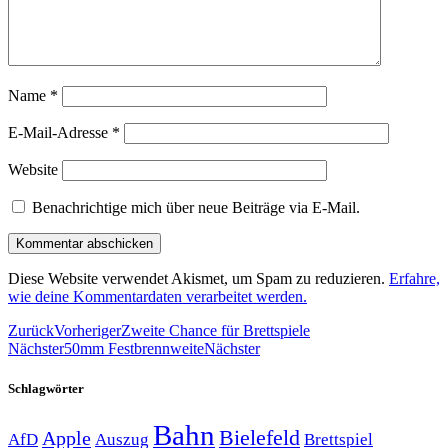
Name
*
E-Mail-Adresse
*
Website
Benachrichtige mich über neue Beiträge via E-Mail.
Diese Website verwendet Akismet, um Spam zu reduzieren.
Erfahre,
wie deine Kommentardaten verarbeitet werden.
Zurück
Vorheriger
Zweite Chance für Brettspiele
Nächster
50mm Festbrennweite
Nächster
Schlagwörter
Bahn
Bielefeld
Apple
Auszug
AfD
Brettspiel