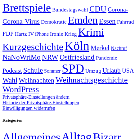
Brettspiele
CDU
Corona-
Bundestagswahl
Emden
Corona-Virus
Essen
Demokratie
Fahrrad
Krimi
FDP
Hartz IV
Krieg
Ironie
iPhone
Köln
Kurzgeschichte
Merkel
Nachruf
NRW
Ostfriesland
NaNoWriMo
Pandemie
SPD
Schule
Urlaub
Podcast
USA
Sommer
Umzug
Weihnachtsgeschichte
Wahl
Weihnachten
WordPress
Privatsphäre-Einstellungen ändern
Historie der Privatsphäre-Einstellungen
Einwilligungen widerrufen
Kategorien
Alltag
Allgemeines
Bizarr