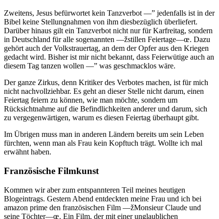
Zweitens, Jesus befürwortet kein Tanzverbot —” jedenfalls ist in der
Bibel keine Stellungnahmen von ihm diesbezüglich überliefert.
Darüber hinaus gilt ein Tanzverbot nicht nur für Karfreitag, sondern
in Deutschland für alle sogenannten —žstillen Feiertage—œ. Dazu
gehört auch der Volkstrauertag, an dem der Opfer aus den Kriegen
gedacht wird. Bisher ist mir nicht bekannt, dass Feierwütige auch an
diesem Tag tanzen wollen —” was geschmacklos wäre.
Der ganze Zirkus, denn Kritiker des Verbotes machen, ist für mich
nicht nachvollziehbar. Es geht an dieser Stelle nicht darum, einen
Feiertag feiern zu können, wie man möchte, sondern um
Rücksichtnahme auf die Befindlichkeiten anderer und darum, sich
zu vergegenwärtigen, warum es diesen Feiertag überhaupt gibt.
Im Übrigen muss man in anderen Ländern bereits um sein Leben
fürchten, wenn man als Frau kein Kopftuch trägt. Wollte ich mal
erwähnt haben.
Französische Filmkunst
Kommen wir aber zum entspannteren Teil meines heutigen
Blogeintrags. Gestern Abend entdeckten meine Frau und ich bei
amazon prime den französischen Film —žMonsieur Claude und
seine Töchter—œ. Ein Film, der mit einer unglaublichen