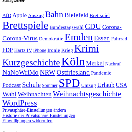
Schlagwörter
Bahn
Bielefeld
Apple
Auszug
AfD
Brettspiel
Brettspiele
CDU
Corona-
Bundestagswahl
Emden
Corona-Virus
Essen
Demokratie
Fahrrad
Krimi
FDP
Hartz IV
Krieg
Ironie
iPhone
Köln
Kurzgeschichte
Merkel
Nachruf
NRW
Ostfriesland
NaNoWriMo
Pandemie
SPD
Schule
Urlaub
Podcast
USA
Sommer
Umzug
Weihnachtsgeschichte
Wahl
Weihnachten
WordPress
Privatsphäre-Einstellungen ändern
Historie der Privatsphäre-Einstellungen
Einwilligungen widerrufen