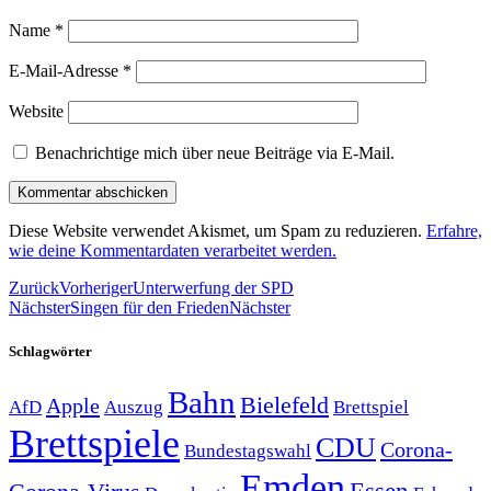
Name
*
E-Mail-Adresse
*
Website
Benachrichtige mich über neue Beiträge via E-Mail.
Diese Website verwendet Akismet, um Spam zu reduzieren.
Erfahre,
wie deine Kommentardaten verarbeitet werden.
Zurück
Vorheriger
Unterwerfung der SPD
Nächster
Singen für den Frieden
Nächster
Schlagwörter
Bahn
Bielefeld
Apple
Auszug
AfD
Brettspiel
Brettspiele
CDU
Corona-
Bundestagswahl
Emden