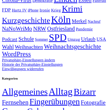
Corona-Virus
Essen
Demokratie
Fahrrad
Krimi
FDP
Hartz IV
Krieg
Ironie
iPhone
Köln
Kurzgeschichte
Merkel
Nachruf
NRW
Ostfriesland
NaNoWriMo
Pandemie
SPD
Schule
Urlaub
Podcast
USA
Sommer
Umzug
Weihnachtsgeschichte
Wahl
Weihnachten
WordPress
Privatsphäre-Einstellungen ändern
Historie der Privatsphäre-Einstellungen
Einwilligungen widerrufen
Kategorien
Alltag
Allgemeines
Bizarr
Fingerübungen
Fernsehen
Fotografie