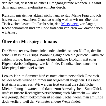
der Realität, dass wir an einer Durchgangsstraße wohnen. Da fährt
dann auch noch regelmäßig ein Bus durch.
Kurzum, mir geht es aktuell nicht ganz so gut. Meine Frau und ich
hassen es, umzuziehen. Genauso wenig wollen wir uns über den
Tisch ziehen lassen. Im Recht sein, den
Mietspiegel
vor Augen,
Recht bekommen und am Ende trotzdem verlieren —” davor haben
wir Angst.
Über den Mietspiegel hinaus
Der Vermieter erwähnte einleitende nämlich seinen Neffen, der für
seine 66m<sup>2</sup> Wohnung angeblich die geleiche Kaltmiete
zahlen würde. Eine durchaus offensichtliche Drohung mit einer
Eigenbedarfskündigung, wie ich finde. Da nützt einem auch der
Mietspiegel nicht viel weiter.
Letztes Jahr im Sommer hieß es noch einem persönlich Gespräch,
bei der Miete würde er immer mit Augenmaß vorgehen. Das sieht
jetzt ganz anders aus. Wir werden jetzt erstmal die schriftliche
Mieterhöhung abwarten und damit zum Anwalt gehen. Zum Glück
umfasst unsere Rechtsgüterversicherung auch Mietrecht —” aber
wie gesagt, Recht bekommen ist so eine Sache, wenn man am Ende
doch verliert, weil der Vermieter andere Wege findet.