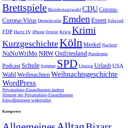
Brettspiele
CDU
Corona-
Bundestagswahl
Emden
Corona-Virus
Essen
Demokratie
Fahrrad
Krimi
FDP
Hartz IV
Krieg
Ironie
iPhone
Köln
Kurzgeschichte
Merkel
Nachruf
NRW
Ostfriesland
NaNoWriMo
Pandemie
SPD
Schule
Urlaub
Podcast
USA
Sommer
Umzug
Weihnachtsgeschichte
Wahl
Weihnachten
WordPress
Privatsphäre-Einstellungen ändern
Historie der Privatsphäre-Einstellungen
Einwilligungen widerrufen
Kategorien
Alltag
Allgemeines
Bizarr