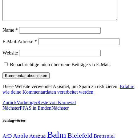
Name
*
E-Mail-Adresse
*
Website
Benachrichtige mich über neue Beiträge via E-Mail.
Diese Website verwendet Akismet, um Spam zu reduzieren.
Erfahre,
wie deine Kommentardaten verarbeitet werden.
Zurück
Vorheriger
Reste von Karneval
Nächster
PFAS in Emden
Nächster
Schlagwörter
Bahn
Bielefeld
Apple
Auszug
AfD
Brettspiel