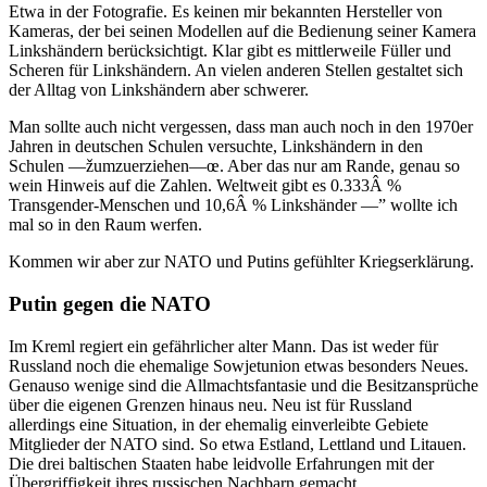
Etwa in der Fotografie. Es keinen mir bekannten Hersteller von
Kameras, der bei seinen Modellen auf die Bedienung seiner Kamera
Linkshändern berücksichtigt. Klar gibt es mittlerweile Füller und
Scheren für Linkshändern. An vielen anderen Stellen gestaltet sich
der Alltag von Linkshändern aber schwerer.
Man sollte auch nicht vergessen, dass man auch noch in den 1970er
Jahren in deutschen Schulen versuchte, Linkshändern in den
Schulen —žumzuerziehen—œ. Aber das nur am Rande, genau so
wein Hinweis auf die Zahlen. Weltweit gibt es 0.333Â %
Transgender-Menschen und 10,6Â % Linkshänder —” wollte ich
mal so in den Raum werfen.
Kommen wir aber zur NATO und Putins gefühlter Kriegserklärung.
Putin gegen die NATO
Im Kreml regiert ein gefährlicher alter Mann. Das ist weder für
Russland noch die ehemalige Sowjetunion etwas besonders Neues.
Genauso wenige sind die Allmachtsfantasie und die Besitzansprüche
über die eigenen Grenzen hinaus neu. Neu ist für Russland
allerdings eine Situation, in der ehemalig einverleibte Gebiete
Mitglieder der NATO sind. So etwa Estland, Lettland und Litauen.
Die drei baltischen Staaten habe leidvolle Erfahrungen mit der
Übergriffigkeit ihres russischen Nachbarn gemacht.