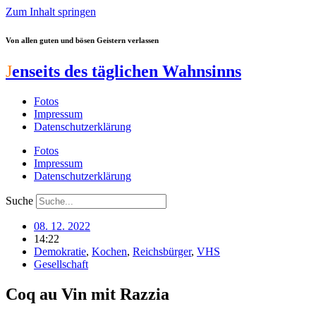
Zum Inhalt springen
Von allen guten und bösen Geistern verlassen
J
enseits des täglichen Wahnsinns
Fotos
Impressum
Datenschutzerklärung
Fotos
Impressum
Datenschutzerklärung
Suche
08. 12. 2022
14:22
Demokratie
,
Kochen
,
Reichsbürger
,
VHS
Gesellschaft
Coq au Vin mit Razzia