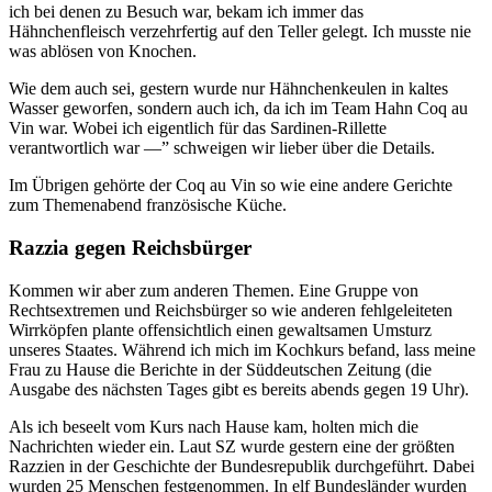
ich bei denen zu Besuch war, bekam ich immer das
Hähnchenfleisch verzehrfertig auf den Teller gelegt. Ich musste nie
was ablösen von Knochen.
Wie dem auch sei, gestern wurde nur Hähnchenkeulen in kaltes
Wasser geworfen, sondern auch ich, da ich im Team Hahn Coq au
Vin war. Wobei ich eigentlich für das Sardinen-Rillette
verantwortlich war —” schweigen wir lieber über die Details.
Im Übrigen gehörte der Coq au Vin so wie eine andere Gerichte
zum Themenabend französische Küche.
Razzia gegen Reichsbürger
Kommen wir aber zum anderen Themen. Eine Gruppe von
Rechtsextremen und Reichsbürger so wie anderen fehlgeleiteten
Wirrköpfen plante offensichtlich einen gewaltsamen Umsturz
unseres Staates. Während ich mich im Kochkurs befand, lass meine
Frau zu Hause die Berichte in der Süddeutschen Zeitung (die
Ausgabe des nächsten Tages gibt es bereits abends gegen 19 Uhr).
Als ich beseelt vom Kurs nach Hause kam, holten mich die
Nachrichten wieder ein. Laut SZ wurde gestern eine der größten
Razzien in der Geschichte der Bundesrepublik durchgeführt. Dabei
wurden 25 Menschen festgenommen. In elf Bundesländer wurden