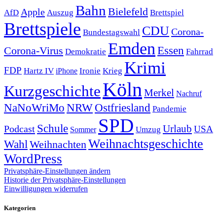
Bahn
Bielefeld
Apple
Auszug
AfD
Brettspiel
Brettspiele
CDU
Corona-
Bundestagswahl
Emden
Corona-Virus
Essen
Demokratie
Fahrrad
Krimi
FDP
Hartz IV
Krieg
Ironie
iPhone
Köln
Kurzgeschichte
Merkel
Nachruf
NRW
Ostfriesland
NaNoWriMo
Pandemie
SPD
Schule
Urlaub
Podcast
USA
Sommer
Umzug
Weihnachtsgeschichte
Wahl
Weihnachten
WordPress
Privatsphäre-Einstellungen ändern
Historie der Privatsphäre-Einstellungen
Einwilligungen widerrufen
Kategorien