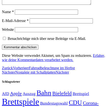
Name
*
E-Mail-Adresse
*
Website
Benachrichtige mich über neue Beiträge via E-Mail.
Diese Website verwendet Akismet, um Spam zu reduzieren.
Erfahre,
wie deine Kommentardaten verarbeitet werden.
Zurück
Vorheriger
Fahrradbeleuchtung im Herbst
Nächster
Nostalgie mit Schallplatten
Nächster
Schlagwörter
Bahn
Bielefeld
Apple
Auszug
AfD
Brettspiel
Brettspiele
CDU
Corona-
Bundestagswahl