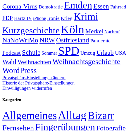
Emden
Corona-Virus
Essen
Demokratie
Fahrrad
Krimi
FDP
Hartz IV
Krieg
Ironie
iPhone
Köln
Kurzgeschichte
Merkel
Nachruf
NRW
Ostfriesland
NaNoWriMo
Pandemie
SPD
Schule
Urlaub
Podcast
USA
Sommer
Umzug
Weihnachtsgeschichte
Wahl
Weihnachten
WordPress
Privatsphäre-Einstellungen ändern
Historie der Privatsphäre-Einstellungen
Einwilligungen widerrufen
Kategorien
Alltag
Allgemeines
Bizarr
Fingerübungen
Fernsehen
Fotografie