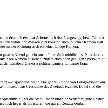
haben dennoch ein paar Schritte nach draußen gewagt, bewaffnet mit
 Frau wurde der Wunsch jetzt konkret, auch mit einer Kamera statt
ietet meiner Meinung nach erst eine richtige Kamera.
ten gestern Abend gemeinsam auf dem Sofa mithilfe des iPads durchs
sollte nach Kamera aussehen, zudem auch noch genügen Spielraum für
r den Einstieg. Die erste richtige Kamera für meine Frau.
reffs —” spannend, wenn eine ganze Gruppe von Fotograf:innen am
enntnisreich zur Geschichte des Zweirads erzählte. Dabei sind die
 Kopfschütteln über die Stadt Emden und eine verdammt gute Chance,
sönlich lieber als Investoren, die nur an Rendite denken.