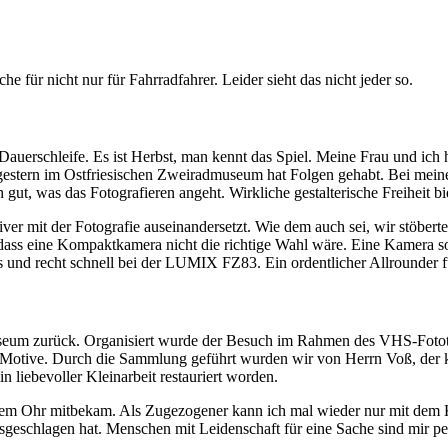
ür nicht nur für Fahrradfahrer. Leider sieht das nicht jeder so.
uerschleife. Es ist Herbst, man kennt das Spiel. Meine Frau und ich 
gestern im Ostfriesischen Zweiradmuseum hat Folgen gehabt. Bei meiner
gut, was das Fotografieren angeht. Wirkliche gestalterische Freiheit b
iver mit der Fotografie auseinandersetzt. Wie dem auch sei, wir stöber
 dass eine Kompaktkamera nicht die richtige Wahl wäre. Eine Kamera 
 und recht schnell bei der LUMIX FZ83. Ein ordentlicher Allrounder fü
eum zurück. Organisiert wurde der Besuch im Rahmen des VHS-Fotot
ie Motive. Durch die Sammlung geführt wurden wir von Herrn Voß, der k
iebevoller Kleinarbeit restauriert worden.
einem Ohr mitbekam. Als Zugezogener kann ich mal wieder nur mit dem
sgeschlagen hat. Menschen mit Leidenschaft für eine Sache sind mir per