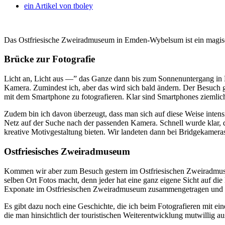
ein Artikel von
tboley
Das Ostfriesische Zweiradmuseum in Emden-Wybelsum ist ein magische f
Brücke zur Fotografie
Licht an, Licht aus —” das Ganze dann bis zum Sonnenuntergang in Da
Kamera. Zumindest ich, aber das wird sich bald ändern. Der Besuch 
mit dem Smartphone zu fotografieren. Klar sind Smartphones ziemlich 
Zudem bin ich davon überzeugt, dass man sich auf diese Weise intens
Netz auf der Suche nach der passenden Kamera. Schnell wurde klar,
kreative Motivgestaltung bieten. Wir landeten dann bei Bridgekameras
Ostfriesisches Zweiradmuseum
Kommen wir aber zum Besuch gestern im Ostfriesischen Zweiradmus
selben Ort Fotos macht, denn jeder hat eine ganz eigene Sicht auf d
Exponate im Ostfriesischen Zweiradmuseum zusammengetragen und in l
Es gibt dazu noch eine Geschichte, die ich beim Fotografieren mit 
die man hinsichtlich der touristischen Weiterentwicklung mutwillig au