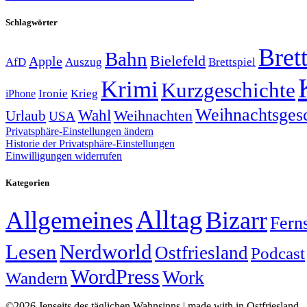
Schlagwörter
Brett
Bahn
Bielefeld
Apple
Auszug
AfD
Brettspiel
Krimi
Kurzgeschichte
Krieg
Ironie
iPhone
Weihnachtsges
Wahl
Weihnachten
Urlaub
USA
Privatsphäre-Einstellungen ändern
Historie der Privatsphäre-Einstellungen
Einwilligungen widerrufen
Kategorien
Alltag
Allgemeines
Bizarr
Fern
Lesen
Nerdworld
Ostfriesland
Podcast
WordPress
Work
Wandern
©2026 Jenseits des täglichen Wahnsinns | made with
in Ostfriesland