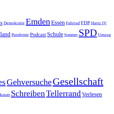
Emden
s
Essen
FDP
Demokratie
Hartz IV
Fahrrad
SPD
sland
Schule
Podcast
Pandemie
Sommer
Umzug
Gesellschaft
es
Gehversuche
Schreiben
Tellerrand
Verlesen
statt