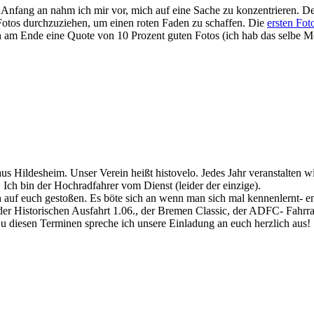
nfang an nahm ich mir vor, mich auf eine Sache zu konzentrieren. De
 Fotos durchzuziehen, um einen roten Faden zu schaffen. Die
ersten Fot
ch am Ende eine Quote von 10 Prozent guten Fotos (ich hab das selbe Mo
us Hildesheim. Unser Verein heißt histovelo. Jedes Jahr veranstalten 
 Ich bin der Hochradfahrer vom Dienst (leider der einzige).
ich auf euch gestoßen. Es böte sich an wenn man sich mal kennenlernt
der Historischen Ausfahrt 1.06., der Bremen Classic, der ADFC- Fahrra
 diesen Terminen spreche ich unsere Einladung an euch herzlich aus!