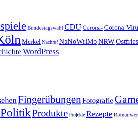
spiele
CDU
Corona-Viru
Corona-
Bundestagswahl
Köln
NRW
Ostfrie
NaNoWriMo
Merkel
Nachruf
WordPress
chichte
Gam
Fingerübungen
sehen
Fotografie
Politik
Produkte
Rezepte
Romanwerk
Projekte