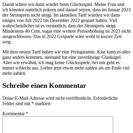
Damit wären wir dann wieder beim Glücksspiel. Meine Frau und
ich könnten natürlich pokern und darauf setzen, dass im Januar 2023
der Strompreis nicht steigt. Im aktuellen Tarif würden wir dann
einiges von Juli 2022 bis Dezember 2022 gespart haben. Viel
wahrscheinlicher ist es vermutlich, dass der Strompreis steigt.
Mindestens 40 Cent, sogar eine weitere Preiserhöhung ist 2023 nicht
ausgeschlossen. Das in 2022 Gesparte wäre wohl in kurzer Zeit
weg.
Mit dem neuen Tarif haben wir eine Preisgarantie. Klar kann es alles
ganz anders kommen, niemand hat eine zuverlässige Glaskugel.
Aber wie erwähnt, ich mag keine Glücksspiele, bei mir geht es
immer schlecht aus. Lieber jetzt etwas mehr zahlen als am Ende viel
mehr zahlen.
Schreibe einen Kommentar
Deine E-Mail-Adresse wird nicht veröffentlicht.
Erforderliche
Felder sind mit
*
markiert
Kommentar
*