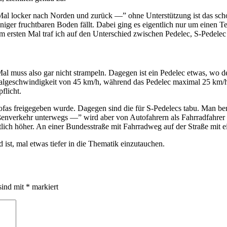
. Mal locker nach Norden und zurück —” ohne Unterstützung ist das sch
ger fruchtbaren Boden fällt. Dabei ging es eigentlich nur um einen Te
ersten Mal traf ich auf den Unterschied zwischen Pedelec, S-Pedelec u
al muss also gar nicht strampeln. Dagegen ist ein Pedelec etwas, wo de
ximalgeschwindigkeit von 45 km/h, während das Pedelec maximal 25 km/h
flicht.
as freigegeben wurde. Dagegen sind die für S-Pedelecs tabu. Man benö
ßenverkehr unterwegs —” wird aber von Autofahrern als Fahrradfahrer
eutlich höher. An einer Bundesstraße mit Fahrradweg auf der Straße mit
 ist, mal etwas tiefer in die Thematik einzutauchen.
sind mit
*
markiert