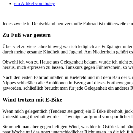
ein Artikel von
tboley
Jedes zweite in Deutschland neu verkaufte Fahrrad ist mittlerweile e
Zu Fuß war gestern
Über viel zu viele Jahre hinweg war ich lediglich als Fußgänger unt
durch meine gesamte Kindheit und Jugend. Am Niederrhein gehört es e
Obwohl ich von zu Hause aus Gelegenheit bekam, wurde ich nicht zu
heraus, mich erpressen zu lassen. Tanzkurs gegen Führerschein, so wa
Nach den ersten Fahrradunfällen in Bielefeld und mit dem Bau der Uni
Nippes schließlich alle Ambitionen in Bezug auf dieses Fortbewegungs
geworden, schließlich braucht man für jede Gelegenheit ein anderes 
Wind trotzen mit E-Bike
Wenn mich gelegentlich (Tendenz steigend) ein E-Bike überholt, juckt
Unterstützung überholt wurde —” weniger aufgrund von sportlicher Le
Strampelt man aber gegen heftigen Wind, was hier in Ostfriesland h
paar Woche traf das trotzt unterschiedlicher Richtungen, in die ich fuh