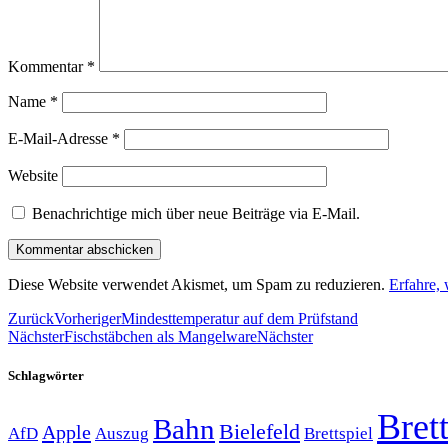
Kommentar
*
Name
*
E-Mail-Adresse
*
Website
Benachrichtige mich über neue Beiträge via E-Mail.
Diese Website verwendet Akismet, um Spam zu reduzieren.
Erfahre,
Zurück
Vorheriger
Mindesttemperatur auf dem Prüfstand
Nächster
Fischstäbchen als Mangelware
Nächster
Schlagwörter
Brett
Bahn
Bielefeld
Apple
Auszug
AfD
Brettspiel