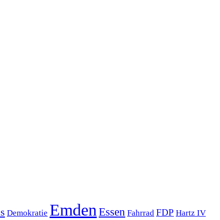
Emden
s
Essen
FDP
Demokratie
Hartz IV
Fahrrad