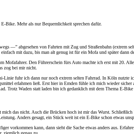
in E-Bike. Mehr als nur Bequemlichkeit sprechen dafür.
erwegs —” abgesehen von Fahrten mit Zug und Straßenbahn (extrem selt
infach mit dazu, bis man alt genug ist für ein Mofa und später dann 
m Mofafahrer. Den Führerschein fürs Auto machte ich erst mit 20. Al
s zog bei mir nicht.
-Linie fuhr ich dann nur noch extrem selten Fahrrad. In Köln nutzte i
mittel erlahmen ließ. Erst hier in Emden fühle ich mich wieder sicher
Rad. Trotz Waden statt laden bin ich gedanklich mit dem Thema E-Bike
 mich das nicht. Auch die Brücken hoch ist mir das Wurst. Schließlich k
istung. Anders gesagt, ein Stück weit ist ein E-Bike schon etwas unspo
äufiger vorkommen kann, dann sieht die Sache etwas anders aus. Erfa
r, ziemlich genau zu.