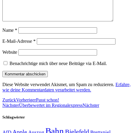
Name
*
E-Mail-Adresse
*
Website
Benachrichtige mich über neue Beiträge via E-Mail.
Diese Website verwendet Akismet, um Spam zu reduzieren.
Erfahre,
wie deine Kommentardaten verarbeitet werden.
Zurück
Vorheriger
Passt schon!
Nächster
Überbewertet im Regionalexpress
Nächster
Schlagwörter
Bahn
Bielefeld
Apple
Auszug
AfD
Brettspiel