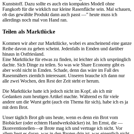
Kunststoff. Dazu sollte es auch ein kompaktes Modell ohne
Fangkorb für die wirklich nur kleine Rasenfläche sein. Mal schauen,
ob das gewählte Produkt dann auch passt —” heute muss ich
allerdings noch mal von Hand ran.
Teilen als Marktlücke
Kommen wir aber zur Marktlücke, wobei es anscheinend eine ganze
Reihe davon zu geben scheint. Jedenfalls in Emden und darüber
hinaus in Ostfriesland.
Eine Marktlücke für etwas zu finden, ist leichter als ich ursprünglich
dachte. Sich Dinge zu teilen. So was wie Share Economy gibt es
aber wohl nicht in Emden. Schade, denn das wäre im Fall des
Rasenmähers ziemlich interessant. Unseren brauche ich dann nur
alle zwei Wochen, den Rest der Zeit steht er herum.
Die Marktlücke hatte ich jedoch nicht im Kopf, als ich mir
Gedanken zum heutigen Artikel machte. Während es für viele
andere um die Wurst geht (auch ein Thema für sich), habe ich es ja
mit dem Brot.
Unser täglich Brot gib uns heute, wenn es denn ein Brot vom
Biobäcker (oder echtem Handwerksbäcker) ist. Im Ernst, die —
žkonventionellen—œ Brote mag ich und vertrage ich nicht. Vor
allem liegt es daran, was in den Broten drin ist, was eigentlich nicht