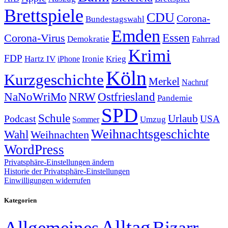
Brettspiele
CDU
Corona-
Bundestagswahl
Emden
Corona-Virus
Essen
Demokratie
Fahrrad
Krimi
FDP
Hartz IV
Krieg
Ironie
iPhone
Köln
Kurzgeschichte
Merkel
Nachruf
NRW
Ostfriesland
NaNoWriMo
Pandemie
SPD
Schule
Urlaub
Podcast
USA
Sommer
Umzug
Weihnachtsgeschichte
Wahl
Weihnachten
WordPress
Privatsphäre-Einstellungen ändern
Historie der Privatsphäre-Einstellungen
Einwilligungen widerrufen
Kategorien
Alltag
Allgemeines