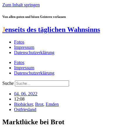
Zum Inhalt springen
Von allen guten und bösen Geistern verlassen
J
enseits des täglichen Wahnsinns
Fotos
Impressum
Datenschutzerklärung
Fotos
Impressum
Datenschutzerklärung
Suche
04. 06. 2022
12:08
Biobäcker
,
Brot
,
Emden
Ostfriesland
Marktlücke bei Brot