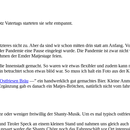
 Vatertags starteten sie sehr entspannt.
etzteres nicht zu. Aber da sind wir schon mitten drin statt am Anfang. 
er Pandemie eine Pause eingelegt wurde. Die Pandemie ist zwar nicht vo
ahmen der Emder Matjestage feien.
ie Innenstadt gemacht. So waren wir etwas flexibler und zudem kann 
n betrachtet schon etwas blöd war. So muss ich halt ein Foto aus der
Ostfriesen Bräu
—” ein handwerklich gut gemachtes Bier. Kleine Anmer
Ergänzung gab es danach ein Matjes-Brötchen, natürlich nicht vom fa
r oder weniger freiwillig der Shanty-Musik. Um es mal typisch ostfri
nd Tiroler Speck an einem kleinen Stand und nahmen uns gleich auch e
esagt weder die Shanty Chöre noch das Fahrgeschäft vor Ort interessi