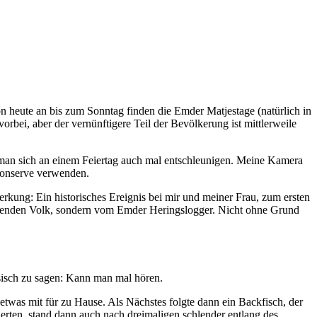
Von heute an bis zum Sonntag finden die Emder Matjestage (natürlich in
rbei, aber der vernünftigere Teil der Bevölkerung ist mittlerweile
man sich an einem Feiertag auch mal entschleunigen. Meine Kamera
 Konserve verwenden.
kung: Ein historisches Ereignis bei mir und meiner Frau, zum ersten
hrenden Volk, sondern vom Emder Heringslogger. Nicht ohne Grund
esisch zu sagen: Kann man mal hören.
twas mit für zu Hause. Als Nächstes folgte dann ein Backfisch, der
erten, stand dann auch nach dreimaligen schlender entlang des