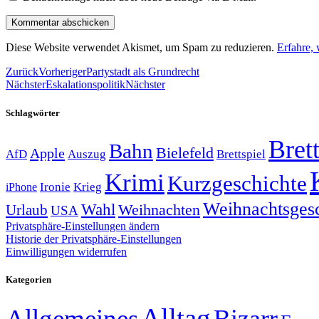
Diese Website verwendet Akismet, um Spam zu reduzieren.
Erfahre,
Zurück
Vorheriger
Partystadt als Grundrecht
Nächster
Eskalationspolitik
Nächster
Schlagwörter
Brett
Bahn
Bielefeld
Apple
Auszug
AfD
Brettspiel
Krimi
Kurzgeschichte
Krieg
Ironie
iPhone
Weihnachtsges
Wahl
Weihnachten
Urlaub
USA
Privatsphäre-Einstellungen ändern
Historie der Privatsphäre-Einstellungen
Einwilligungen widerrufen
Kategorien
Alltag
Allgemeines