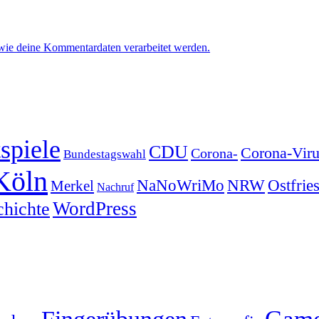
 wie deine Kommentardaten verarbeitet werden.
spiele
CDU
Corona-Viru
Corona-
Bundestagswahl
Köln
NRW
Ostfrie
NaNoWriMo
Merkel
Nachruf
WordPress
chichte