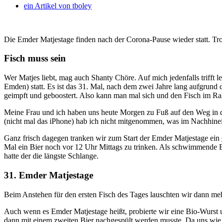
ein Artikel von
tboley
Die Emder Matjestage finden nach der Corona-Pause wieder statt. Trotz
Fisch muss sein
Wer Matjes liebt, mag auch Shanty Chöre. Auf mich jedenfalls trifft l
Emden) statt. Es ist das 31. Mal, nach dem zwei Jahre lang aufgrund d
geimpft und geboostert. Also kann man mal sich und den Fisch im R
Meine Frau und ich haben uns heute Morgen zu Fuß auf den Weg in d
(nicht mal das iPhone) hab ich nicht mitgenommen, was im Nachhinei
Ganz frisch dagegen tranken wir zum Start der Emder Matjestage ein
Mal ein Bier noch vor 12 Uhr Mittags zu trinken. Als schwimmende 
hatte der die längste Schlange.
31. Emder Matjestage
Beim Anstehen für den ersten Fisch des Tages lauschten wir dann meh
Auch wenn es Emder Matjestage heißt, probierte wir eine Bio-Wurst u
dann mit einem zweiten Bier nachgespült werden musste. Da uns wie g