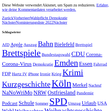
Diese Website verwendet Akismet, um Spam zu reduzieren.
Erfahre,
wie deine Kommentardaten verarbeitet werden.
Zurück
Vorheriger
Wahlpflicht Demokratie
Nächster
Nominierungsliste 2022
Nächster
Schlagwörter
Bahn
Bielefeld
Apple
Auszug
AfD
Brettspiel
Brettspiele
CDU
Corona-
Bundestagswahl
Emden
Corona-Virus
Essen
Demokratie
Fahrrad
Krimi
FDP
Hartz IV
Krieg
Ironie
iPhone
Köln
Kurzgeschichte
Merkel
Nachruf
NRW
Ostfriesland
NaNoWriMo
Pandemie
SPD
Schule
Urlaub
Podcast
USA
Sommer
Umzug
Weihnachtsgeschichte
Wahl
Weihnachten