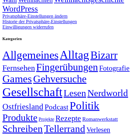
WordPress
Privatsphäre-Einstellungen ändern
Historie der Privatsphäre-Einstellungen
Einwilligungen widerrufen
Kategorien
Alltag
Allgemeines
Bizarr
Fingerübungen
Fernsehen
Fotografie
Games
Gehversuche
Gesellschaft
Lesen
Nerdworld
Politik
Ostfriesland
Podcast
Produkte
Rezepte
Romanwerkstatt
Projekte
Schreiben
Tellerrand
Verlesen