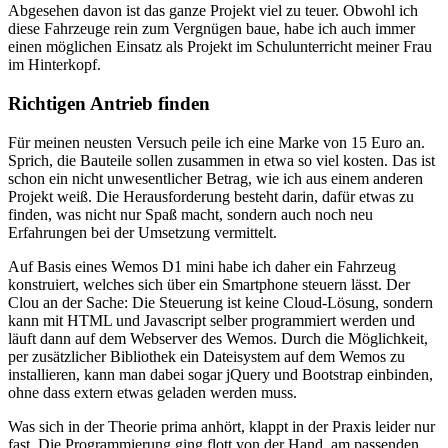
Abgesehen davon ist das ganze Projekt viel zu teuer. Obwohl ich
diese Fahrzeuge rein zum Vergnügen baue, habe ich auch immer
einen möglichen Einsatz als Projekt im Schulunterricht meiner Frau
im Hinterkopf.
Richtigen Antrieb finden
Für meinen neusten Versuch peile ich eine Marke von 15 Euro an.
Sprich, die Bauteile sollen zusammen in etwa so viel kosten. Das ist
schon ein nicht unwesentlicher Betrag, wie ich aus einem anderen
Projekt weiß. Die Herausforderung besteht darin, dafür etwas zu
finden, was nicht nur Spaß macht, sondern auch noch neu
Erfahrungen bei der Umsetzung vermittelt.
Auf Basis eines Wemos D1 mini habe ich daher ein Fahrzeug
konstruiert, welches sich über ein Smartphone steuern lässt. Der
Clou an der Sache: Die Steuerung ist keine Cloud-Lösung, sondern
kann mit HTML und Javascript selber programmiert werden und
läuft dann auf dem Webserver des Wemos. Durch die Möglichkeit,
per zusätzlicher Bibliothek ein Dateisystem auf dem Wemos zu
installieren, kann man dabei sogar jQuery und Bootstrap einbinden,
ohne dass extern etwas geladen werden muss.
Was sich in der Theorie prima anhört, klappt in der Praxis leider nur
fast. Die Programmierung ging flott von der Hand, am passenden