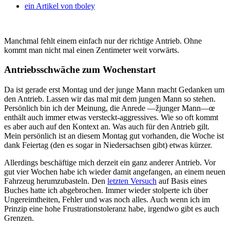
ein Artikel von
tboley
Manchmal fehlt einem einfach nur der richtige Antrieb. Ohne
kommt man nicht mal einen Zentimeter weit vorwärts.
Antriebsschwäche zum Wochenstart
Da ist gerade erst Montag und der junge Mann macht Gedanken um
den Antrieb. Lassen wir das mal mit dem jungen Mann so stehen.
Persönlich bin ich der Meinung, die Anrede —žjunger Mann—œ
enthält auch immer etwas versteckt-aggressives. Wie so oft kommt
es aber auch auf den Kontext an. Was auch für den Antrieb gilt.
Mein persönlich ist an diesem Montag gut vorhanden, die Woche ist
dank Feiertag (den es sogar in Niedersachsen gibt) etwas kürzer.
Allerdings beschäftige mich derzeit ein ganz anderer Antrieb. Vor
gut vier Wochen habe ich wieder damit angefangen, an einem neuen
Fahrzeug herumzubasteln. Den
letzten Versuch
auf Basis eines
Buches hatte ich abgebrochen. Immer wieder stolperte ich über
Ungereimtheiten, Fehler und was noch alles. Auch wenn ich im
Prinzip eine hohe Frustrationstoleranz habe, irgendwo gibt es auch
Grenzen.