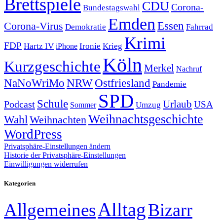
Brettspiele
CDU
Corona-
Bundestagswahl
Emden
Corona-Virus
Essen
Demokratie
Fahrrad
Krimi
FDP
Hartz IV
Krieg
Ironie
iPhone
Köln
Kurzgeschichte
Merkel
Nachruf
NRW
Ostfriesland
NaNoWriMo
Pandemie
SPD
Schule
Urlaub
Podcast
USA
Sommer
Umzug
Weihnachtsgeschichte
Wahl
Weihnachten
WordPress
Privatsphäre-Einstellungen ändern
Historie der Privatsphäre-Einstellungen
Einwilligungen widerrufen
Kategorien
Alltag
Allgemeines
Bizarr