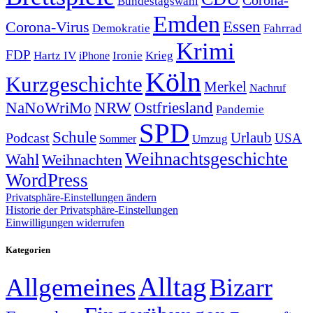
Bundestagswahl
Emden
Corona-Virus
Essen
Demokratie
Fahrrad
Krimi
FDP
Hartz IV
Krieg
Ironie
iPhone
Köln
Kurzgeschichte
Merkel
Nachruf
NRW
Ostfriesland
NaNoWriMo
Pandemie
SPD
Schule
Urlaub
Podcast
USA
Sommer
Umzug
Weihnachtsgeschichte
Wahl
Weihnachten
WordPress
Privatsphäre-Einstellungen ändern
Historie der Privatsphäre-Einstellungen
Einwilligungen widerrufen
Kategorien
Alltag
Allgemeines
Bizarr