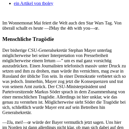
ein Artikel von
tboley
Im Wonnemonat Mai feiert die Welt auch den Star Wars Tag. Von
überall schallt es heute —žMay the 4th with you—œ.
Menschliche Tragödie
Der bisherige CSU-Generalsekretär Stephan Mayer unterlag
möglicherweise bei seiner Interpretation von Pressefreiheit
möglicherweise einem Irrtum —” um es mal ganz vorsichtig
auszudrücken. Einen Journalisten telefonisch massiv unter Druck zu
setzen und ihm zu drohen, man würde ihn vernichten, mag zwar in
Russland der übliche Ton sein. In einer Demokratie verbietet sich so
was jedoch. Immerhin, Mayer zog jetzt die Konsequenzen und trat
von seinem Amt zurück. Der CSU-Ministerpräsident und
Parteivorsitzende Markus Söder sprach in dem Zusammenhang von
einer menschlichen Tragödie. Allerdings ist hier unklar, wie das
genau zu verstehen ist. Möglicherweise sieht Söder die Tragödie bei
sich, schließlich wurde Mayer erst auf sein Betreiben hin
Generalsekretär.
—žJa, mei!—œ würde der Bayer vermutlich jetzt sagen. Uns hier
im Norden ist dann allerdings nicht klar, ob man sich dabei auf den