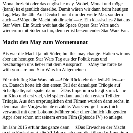
Monat bezieht oder das englische may. Wobei, Monat und möge
(kann) ist eigentlich dasselbe. Damit wären wir dann beim heutigen
Tag, May the 4th. Auf Deutsch nicht nur der vierte Mai, sondern
auch —žMöge die Macht mit dir sein!—œ. Ein klassisches Zitat aus
Star Wars. Ein Stück weit hat die Space Opera Star Wars auch
wiederum mit Söder zu tun, denn er ist bekennender Star Wars Fan.
Macht den May zum Wonnemonat
Bis war die Macht ja mit Söder, but this may change. Halten wir uns
aber am heutigen Star Wars Tag aus der Politik raus und
beschäftigen uns lieber mit dem Ausspruch —žMay the force be
with you—œ und Star Wars im Allgemeinen.
Für mich fing Star Wars mit —žDie Rückkehr der Jedi-Ritter—œ
an. Danach hörte ich den ersten Teil der damaligen Trilogie auf
Schallplatte, sah später dann —žDas Imperium schlägt zurück—œ
im Kino und erst viel, viel später dann auch den ersten Teil der
Trilogie. Aus den ursprünglichen drei Filmen wurden dann sechs, in
dem man die Vorgeschichte erzählte. Was George Lucas (nicht
verwandt mit dem Lokomotivführer oder einer ähnlich klingenden
App) aber schon mit seinem ersten Film (Episode IV) so anlegte.
Im Jahr 2015 erfuhr das ganze dann —žDas Erwachen der Macht—
œ eine Fortsetzung, die 30 Jahre nach dem Sieg über das Imperium