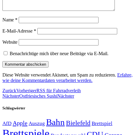
Name
*
E-Mail-Adresse
*
Website
Benachrichtige mich über neue Beiträge via E-Mail.
Diese Website verwendet Akismet, um Spam zu reduzieren.
Erfahre,
wie deine Kommentardaten verarbeitet werden.
Zurück
Vorheriger
RSS für Fahrradverleih
Nächster
Ostfriesisches Sushi
Nächster
Schlagwörter
Bahn
Bielefeld
Apple
Auszug
AfD
Brettspiel
Brettspiele
CDU
Corona-