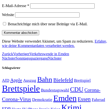
E-Mail-Adresse
*
Website
Benachrichtige mich über neue Beiträge via E-Mail.
Diese Website verwendet Akismet, um Spam zu reduzieren.
Erfahre,
wie deine Kommentardaten verarbeitet werden.
Zurück
Vorheriger
Verkehrswende in Emden
Nächster
Sonntagsspaziergang
Nächster
Schlagwörter
Bahn
Bielefeld
Apple
Auszug
AfD
Brettspiel
Brettspiele
CDU
Corona-
Bundestagswahl
Emden
Corona-Virus
Essen
Demokratie
Fahrrad
Krimi
FDP
Hartz IV
Krieg