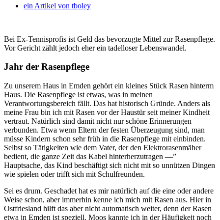
ein Artikel von
tboley
Bei Ex-Tennisprofis ist Geld das bevorzugte Mittel zur Rasenpflege.
Vor Gericht zählt jedoch eher ein tadelloser Lebenswandel.
Jahr der Rasenpflege
Zu unserem Haus in Emden gehört ein kleines Stück Rasen hinterm
Haus. Die Rasenpflege ist etwas, was in meinen
Verantwortungsbereich fällt. Das hat historisch Gründe. Anders als
meine Frau bin ich mit Rasen vor der Haustür seit meiner Kindheit
vertraut. Natürlich sind damit nicht nur schöne Erinnerungen
verbunden. Etwa wenn Eltern der festen Überzeugung sind, man
müsse Kindern schon sehr früh in die Rasenpflege mit einbinden.
Selbst so Tätigkeiten wie dem Vater, der den Elektrorasenmäher
bedient, die ganze Zeit das Kabel hinterherzutragen —”
Hauptsache, das Kind beschäftigt sich nicht mit so unnützen Dingen
wie spielen oder trifft sich mit Schulfreunden.
Sei es drum. Geschadet hat es mir natürlich auf die eine oder andere
Weise schon, aber immerhin kenne ich mich mit Rasen aus. Hier in
Ostfriesland hilft das aber nicht automatisch weiter, denn der Rasen
etwa in Emden ist speziell. Moos kannte ich in der Häufigkeit noch