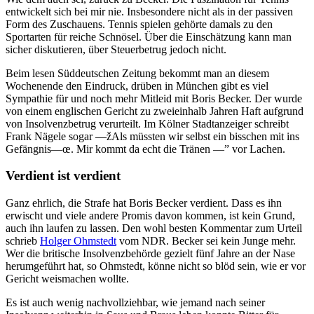
entwickelt sich bei mir nie. Insbesondere nicht als in der passiven
Form des Zuschauens. Tennis spielen gehörte damals zu den
Sportarten für reiche Schnösel. Über die Einschätzung kann man
sicher diskutieren, über Steuerbetrug jedoch nicht.
Beim lesen Süddeutschen Zeitung bekommt man an diesem
Wochenende den Eindruck, drüben in München gibt es viel
Sympathie für und noch mehr Mitleid mit Boris Becker. Der wurde
von einem englischen Gericht zu zweieinhalb Jahren Haft aufgrund
von Insolvenzbetrug verurteilt. Im Kölner Stadtanzeiger schreibt
Frank Nägele sogar —žAls müssten wir selbst ein bisschen mit ins
Gefängnis—œ. Mir kommt da echt die Tränen —” vor Lachen.
Verdient ist verdient
Ganz ehrlich, die Strafe hat Boris Becker verdient. Dass es ihn
erwischt und viele andere Promis davon kommen, ist kein Grund,
auch ihn laufen zu lassen. Den wohl besten Kommentar zum Urteil
schrieb
Holger Ohmstedt
vom NDR. Becker sei kein Junge mehr.
Wer die britische Insolvenzbehörde gezielt fünf Jahre an der Nase
herumgeführt hat, so Ohmstedt, könne nicht so blöd sein, wie er vor
Gericht weismachen wollte.
Es ist auch wenig nachvollziehbar, wie jemand nach seiner