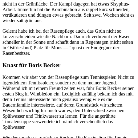
nicht in der Grünfläche. Der Kampf dagegen hat etwas Sisyphus-
Arbeit. Immerhin hat die Kombination aus rappel kurz schneiden,
vertikutieren und düngen etwas gebracht. Seit zwei Wochen sieht es
wieder satt grün aus.
Gelernt habe ich bei der Rasenpflege auch, das Grün nicht so
kurzzuschneiden wie die Nachbarn. Dadruch verbrennt der Rasen
schneller in der Sonne und schafft dann in Regentagen (nicht selten
in Ostfriesland) Platz für Moos —” quasi der Endgegner der
Rasenbesitzer.
Knast für Boris Becker
Kommen wir aber von der Rasenpflege zum Tennisspieler. Nicht zu
irgendeinem Tennisspieler, sondern zu dem meiner Jugend.
Während ich mit einem Freund zelten war, fuhr Boris Becker seinen
ersten Sieg in Wimbledon ein. Lediglich zufällig bekam ich das mit,
denn Tennis interessierte mich genauso wenig wie es die
Bauernfamilie interessierte, auf deren Grundstück wir zelteten.
Wesentlich wichtig für mich war es, den Unterschied zwischen
Spülwasser und Trinkwasser zu lernen. Für die angerührte
Tomatensuppe verwendete ich nämlich versehentlich das
Spülwasser.
Wie dem auch sei, zurück zu Becker. Die Faszination für Tennis