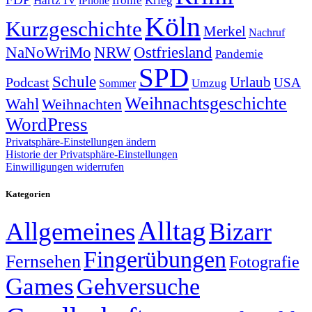
Ironie
iPhone
Köln
Kurzgeschichte
Merkel
Nachruf
NRW
Ostfriesland
NaNoWriMo
Pandemie
SPD
Schule
Urlaub
Podcast
USA
Sommer
Umzug
Weihnachtsgeschichte
Wahl
Weihnachten
WordPress
Privatsphäre-Einstellungen ändern
Historie der Privatsphäre-Einstellungen
Einwilligungen widerrufen
Kategorien
Alltag
Allgemeines
Bizarr
Fingerübungen
Fernsehen
Fotografie
Games
Gehversuche