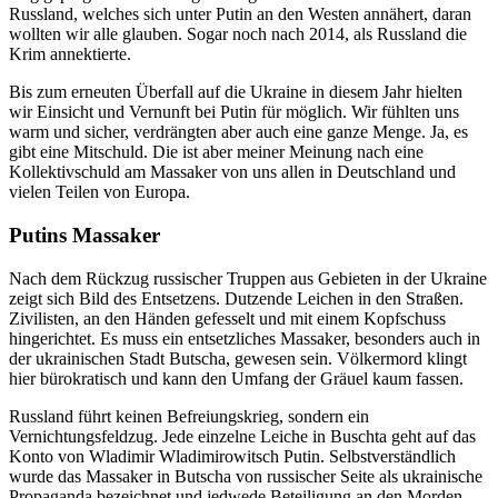
Russland, welches sich unter Putin an den Westen annähert, daran
wollten wir alle glauben. Sogar noch nach 2014, als Russland die
Krim annektierte.
Bis zum erneuten Überfall auf die Ukraine in diesem Jahr hielten
wir Einsicht und Vernunft bei Putin für möglich. Wir fühlten uns
warm und sicher, verdrängten aber auch eine ganze Menge. Ja, es
gibt eine Mitschuld. Die ist aber meiner Meinung nach eine
Kollektivschuld am Massaker von uns allen in Deutschland und
vielen Teilen von Europa.
Putins Massaker
Nach dem Rückzug russischer Truppen aus Gebieten in der Ukraine
zeigt sich Bild des Entsetzens. Dutzende Leichen in den Straßen.
Zivilisten, an den Händen gefesselt und mit einem Kopfschuss
hingerichtet. Es muss ein entsetzliches Massaker, besonders auch in
der ukrainischen Stadt Butscha, gewesen sein. Völkermord klingt
hier bürokratisch und kann den Umfang der Gräuel kaum fassen.
Russland führt keinen Befreiungskrieg, sondern ein
Vernichtungsfeldzug. Jede einzelne Leiche in Buschta geht auf das
Konto von Wladimir Wladimirowitsch Putin. Selbstverständlich
wurde das Massaker in Butscha von russischer Seite als ukrainische
Propaganda bezeichnet und jedwede Beteiligung an den Morden