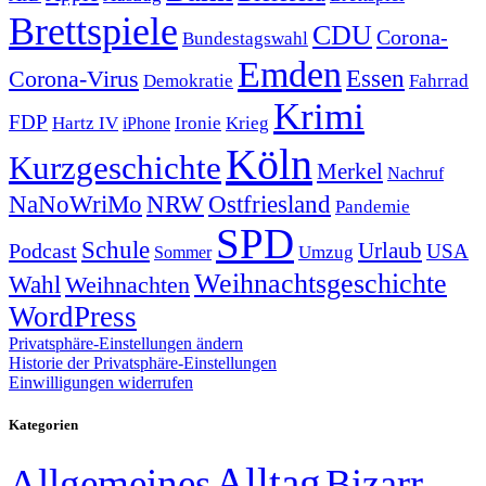
Brettspiele
CDU
Corona-
Bundestagswahl
Emden
Corona-Virus
Essen
Demokratie
Fahrrad
Krimi
FDP
Hartz IV
Krieg
Ironie
iPhone
Köln
Kurzgeschichte
Merkel
Nachruf
NRW
Ostfriesland
NaNoWriMo
Pandemie
SPD
Schule
Urlaub
Podcast
USA
Sommer
Umzug
Weihnachtsgeschichte
Wahl
Weihnachten
WordPress
Privatsphäre-Einstellungen ändern
Historie der Privatsphäre-Einstellungen
Einwilligungen widerrufen
Kategorien
Alltag
Allgemeines
Bizarr