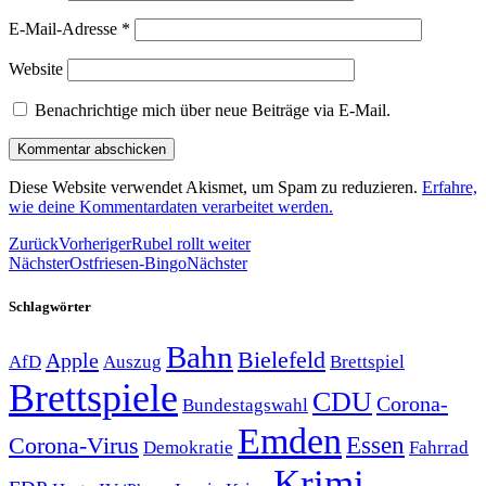
E-Mail-Adresse
*
Website
Benachrichtige mich über neue Beiträge via E-Mail.
Diese Website verwendet Akismet, um Spam zu reduzieren.
Erfahre,
wie deine Kommentardaten verarbeitet werden.
Zurück
Vorheriger
Rubel rollt weiter
Nächster
Ostfriesen-Bingo
Nächster
Schlagwörter
Bahn
Bielefeld
Apple
Auszug
AfD
Brettspiel
Brettspiele
CDU
Corona-
Bundestagswahl
Emden
Corona-Virus
Essen
Demokratie
Fahrrad
Krimi