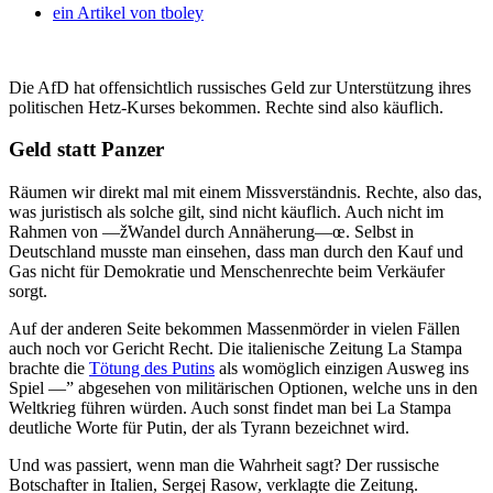
ein Artikel von
tboley
Die AfD hat offensichtlich russisches Geld zur Unterstützung ihres
politischen Hetz-Kurses bekommen. Rechte sind also käuflich.
Geld statt Panzer
Räumen wir direkt mal mit einem Missverständnis. Rechte, also das,
was juristisch als solche gilt, sind nicht käuflich. Auch nicht im
Rahmen von —žWandel durch Annäherung—œ. Selbst in
Deutschland musste man einsehen, dass man durch den Kauf und
Gas nicht für Demokratie und Menschenrechte beim Verkäufer
sorgt.
Auf der anderen Seite bekommen Massenmörder in vielen Fällen
auch noch vor Gericht Recht. Die italienische Zeitung La Stampa
brachte die
Tötung des Putins
als womöglich einzigen Ausweg ins
Spiel —” abgesehen von militärischen Optionen, welche uns in den
Weltkrieg führen würden. Auch sonst findet man bei La Stampa
deutliche Worte für Putin, der als Tyrann bezeichnet wird.
Und was passiert, wenn man die Wahrheit sagt? Der russische
Botschafter in Italien, Sergej Rasow, verklagte die Zeitung.