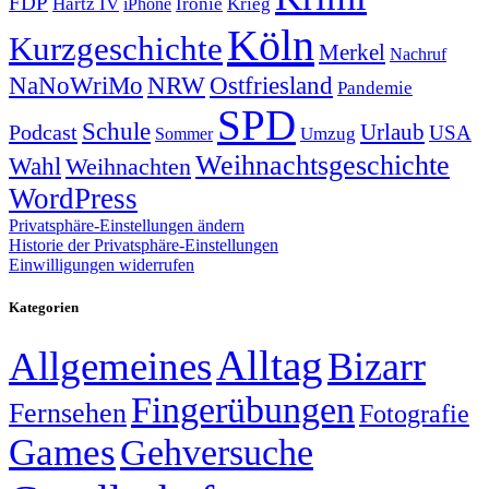
FDP
Hartz IV
Krieg
Ironie
iPhone
Köln
Kurzgeschichte
Merkel
Nachruf
NRW
Ostfriesland
NaNoWriMo
Pandemie
SPD
Schule
Urlaub
Podcast
USA
Sommer
Umzug
Weihnachtsgeschichte
Wahl
Weihnachten
WordPress
Privatsphäre-Einstellungen ändern
Historie der Privatsphäre-Einstellungen
Einwilligungen widerrufen
Kategorien
Alltag
Allgemeines
Bizarr
Fingerübungen
Fernsehen
Fotografie
Games
Gehversuche