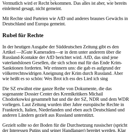
Vermutlich wird er Recht bekommen. Das alles ist aber, wie bereits
einleitend gesagt, nicht gemeint.
Mit Rechte sind Parteien wie AfD und anderes braunes Gewächs in
Deutschland und Europa gemeint.
Rubel für Rechte
In der heutigen Ausgabe der Süddeutschen Zeitung gibt es den
Artikel —žGute Kameraden—œ in dem unter anderem über die
Russland-Kontakte der AfD berichtet wird. AfD, das sind jene
vaterlandslosen Gesellen, die sich schon mal für das Ende Krim-
Sanktionen forderten. Wir erinnern uns: die gab es aufgrund der
völkerrechtswidrigen Aneignung der Krim durch Russland. Aber
wie heißt es so schön: Wes Brot ich ess des Lied ich sing
Die SZ erwähnt eine ganze Reihe von Dokumente, die das
sogenannte Dossier Center des Kremlkritikers Michail
Chodorkowksi gesammelt hat und die der SZ, NDR und dem WDR
vorliegen. Laut Zeitung wurden über Jahre europäische Rechte in
Frankreich, Italien, Niederlanden und eben auch Deutschland und
anderen Ländern gezielt aus Russland unterstützt.
Gezielt sollte so der Boden für die Durchsetzung russischer (spricht
der Interessen Putins und seiner Handlanger) bereitet werden. Klar