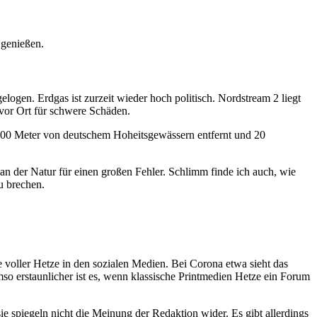
 genießen.
logen. Erdgas ist zurzeit wieder hoch politisch. Nordstream 2 liegt
 vor Ort für schwere Schäden.
r 500 Meter von deutschem Hoheitsgewässern entfernt und 20
n der Natur für einen großen Fehler. Schlimm finde ich auch, wie
u brechen.
e voller Hetze in den sozialen Medien. Bei Corona etwa sieht das
mso erstaunlicher ist es, wenn klassische Printmedien Hetze ein Forum
sie spiegeln nicht die Meinung der Redaktion wider. Es gibt allerdings