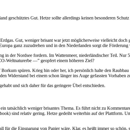
and geschütztes Gut. Hetze sollte allerdings keinen besonderen Schutz
gas. Gut, weniger brisant war jetzt möglicherweise vielleicht doch ge
r Europa ganz zuzudrehen und in den Niederlanden sorgt die Förderung
ung in der Nordsee fordern. Im Wattenmeer, niederländischer Teil. Nu
O-Weltnaturerbe —” geopfert einem höheren Ziel?
orkum spüren. Krieg hin oder her, ich persönlich halte den Raubbau a
den Widerstand bei einem schon länger ins Auge gefassten Vorhaben z
gehabt und sich daher für das geringere Übel entschieden.
 ein tatsächlich weniger brisantes Thema. Es führt nicht zu Kommentar
ok) sind relativ gering. Hetze gedeiht weiterhin auf der Plattform. U
all für die Einsparung von Papier wäre. Klar, es heißt immer so schön, 