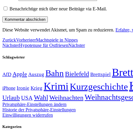
Benachrichtige mich über neue Beiträge via E-Mail.
Diese Website verwendet Akismet, um Spam zu reduzieren.
Erfahre,
Zurück
Vorheriger
Machtspiele in Nippes
Nächster
Hypotenuse für Ostfriesen
Nächster
Schlagwörter
Brett
Bahn
Bielefeld
Apple
Auszug
AfD
Brettspiel
Krimi
Kurzgeschichte
Krieg
Ironie
iPhone
Weihnachtsges
Wahl
Weihnachten
Urlaub
USA
Privatsphäre-Einstellungen ändern
Historie der Privatsphäre-Einstellungen
Einwilligungen widerrufen
Kategorien