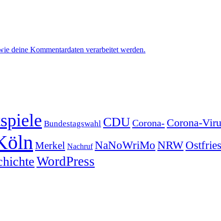
 wie deine Kommentardaten verarbeitet werden.
spiele
CDU
Corona-Viru
Corona-
Bundestagswahl
Köln
NRW
Ostfrie
NaNoWriMo
Merkel
Nachruf
WordPress
chichte