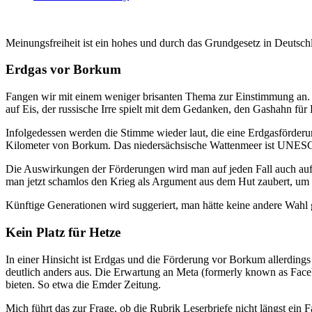
Meinungsfreiheit ist ein hohes und durch das Grundgesetz in Deutschl
Erdgas vor Borkum
Fangen wir mit einem weniger brisanten Thema zur Einstimmung an. Erd
auf Eis, der russische Irre spielt mit dem Gedanken, den Gashahn fü
Infolgedessen werden die Stimme wieder laut, die eine Erdgasförder
Kilometer von Borkum. Das niedersächsische Wattenmeer ist UNESC
Die Auswirkungen der Förderungen wird man auf jeden Fall auch auf B
man jetzt schamlos den Krieg als Argument aus dem Hut zaubert, um 
Künftige Generationen wird suggeriert, man hätte keine andere Wahl 
Kein Platz für Hetze
In einer Hinsicht ist Erdgas und die Förderung vor Borkum allerdings
deutlich anders aus. Die Erwartung an Meta (formerly known as Facebo
bieten. So etwa die Emder Zeitung.
Mich führt das zur Frage, ob die Rubrik Leserbriefe nicht längst ein F