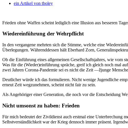
ein Artikel von
tboley
Frieden ohne Waffen scheint lediglich eine Illusion aus besseren Tage
Wiedereinführung der Wehrpflicht
In den vergangene mehrten sich die Stimme, welche eine Wiedereinfü
Überlegungen. Währenddessen hält Eberhard Zorn, Generalinspekteurs 
Ob die Einführung eines allgemeinen Gesellschaftsjahres, wie vom stel
Was für die (Wieder)einführung spräche, greif ich gleich noch mal a
zwei Jahren Corona-Pandemie sei es nicht die Zeit —žjunge Mensch
Deutlicher würde ich das formulieren. Nicht wenige Jugendliche emp
erneut Zeit wegzunehmen, scheint nicht fair zu sein.
Als Angehöriger einer Generation, die noch vor die Entscheidung Wehr
Nicht umsonst zu haben: Frieden
Für mich bedeutet der Zivildienst auch erstmal eine Unterbrechung me
Selbstverständlichkeit war der Krieg dennoch immer präsent. Irgend