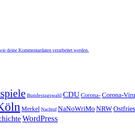
 wie deine Kommentardaten verarbeitet werden.
spiele
CDU
Corona-Viru
Corona-
Bundestagswahl
Köln
NRW
Ostfrie
NaNoWriMo
Merkel
Nachruf
WordPress
chichte