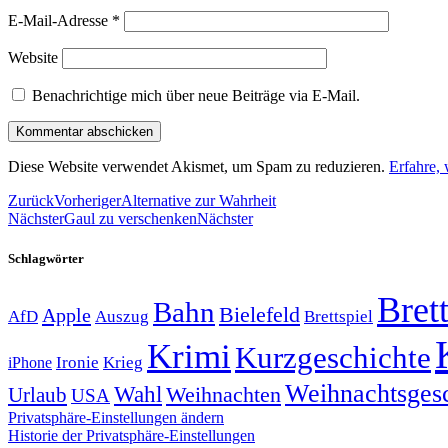
E-Mail-Adresse
*
Website
Benachrichtige mich über neue Beiträge via E-Mail.
Diese Website verwendet Akismet, um Spam zu reduzieren.
Erfahre,
Zurück
Vorheriger
Alternative zur Wahrheit
Nächster
Gaul zu verschenken
Nächster
Schlagwörter
Brett
Bahn
Bielefeld
Apple
Auszug
AfD
Brettspiel
Krimi
Kurzgeschichte
Krieg
Ironie
iPhone
Weihnachtsges
Wahl
Weihnachten
Urlaub
USA
Privatsphäre-Einstellungen ändern
Historie der Privatsphäre-Einstellungen