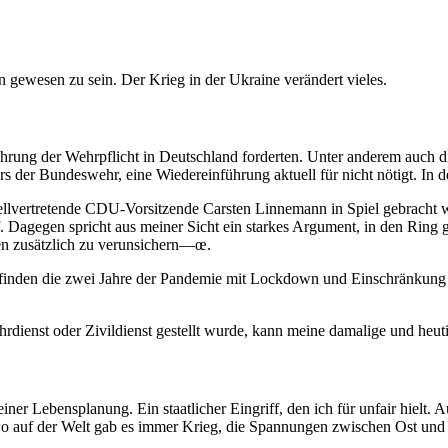
n gewesen zu sein. Der Krieg in der Ukraine verändert vieles.
hrung der Wehrpflicht in Deutschland forderten. Unter anderem auch 
der Bundeswehr, eine Wiedereinführung aktuell für nicht nötigt. In de
lvertretende CDU-Vorsitzende Carsten Linnemann in Spiel gebracht wird,
uf. Dagegen spricht aus meiner Sicht ein starkes Argument, in den Rin
en zusätzlich zu verunsichern—œ.
finden die zwei Jahre der Pandemie mit Lockdown und Einschränkung ber
dienst oder Zivildienst gestellt wurde, kann meine damalige und heuti
iner Lebensplanung. Ein staatlicher Eingriff, den ich für unfair hielt
wo auf der Welt gab es immer Krieg, die Spannungen zwischen Ost und 