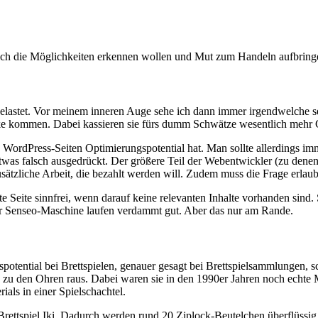
lich die Möglichkeiten erkennen wollen und Mut zum Handeln aufbring
vorbelastet. Vor meinem inneren Auge sehe ich dann immer irgendwelch
ke kommen. Dabei kassieren sie fürs dumm Schwätze wesentlich mehr G
von WordPress-Seiten Optimierungspotential hat. Man sollte allerdings im
 etwas falsch ausgedrückt. Der größere Teil der Webentwickler (zu denen
usätzliche Arbeit, die bezahlt werden will. Zudem muss die Frage erlaub
te Seite sinnfrei, wenn darauf keine relevanten Inhalte vorhanden sind
zur Senseo-Maschine laufen verdammt gut. Aber das nur am Rande.
potential bei Brettspielen, genauer gesagt bei Brettspielsammlungen,
u den Ohren raus. Dabei waren sie in den 1990er Jahren noch echte 
ials in einer Spielschachtel.
s Brettspiel Iki. Dadurch werden rund 20 Ziplock-Beutelchen überflüssi