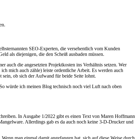
en.
e selbsternannten SEO-Experten, die versehentlich vom Kunden
eld als diejenigen, die den Scheiß ausbaden müssen.
mer auch die angesetzten Projektkosten ins Verhältnis setzen. Wer
 ich mich auch zähle) leiste ordentliche Arbeit. Es werden auch
t sein, ob sich der Aufwand für beide Seite lohnt.
. So würde ich meinen Blog technisch noch viel Luft nach oben
 schreiben. In Ausgabe 1/2022 gibt es einen Text von Maren Hoffmann
Mangelware. Allerdings gab es da auch noch keine 3-D-Drucker und
g. Wenn man einmal damit angefangen hat, sich auf diese Weise durch