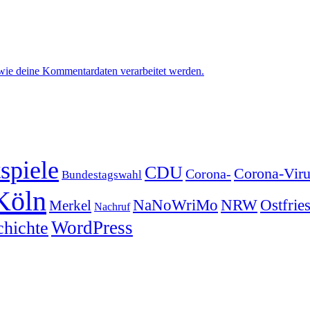
 wie deine Kommentardaten verarbeitet werden.
spiele
CDU
Corona-Viru
Corona-
Bundestagswahl
Köln
NRW
Ostfrie
NaNoWriMo
Merkel
Nachruf
WordPress
chichte