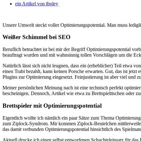
ein Artikel von
tboley
Unsere Umwelt steckt voller Optimierungspotential. Man muss ledig
Weißer Schimmel bei SEO
Beruflich betrachtet ist bei mir der Begriff Optimierungspotential 
beauftragt wurden und mit wahnsinnig tollen Vorschlägen um die Ec
Natürlich lässt sich nicht leugnen, dass ein (erheblicher) Teil etwa 
einen Trabi bezahlt, kann keinen Porsche erwarten. Gut, das ist jetzt
Plugins zur Optimierung eingesetzt. Feinjustierung ist aber viel und z
Meiner persönlichen Meinung nach ist eine technisch perfekt optimier
bescheinigen. Dennoch, Artikel wie etwa zu Brettspieltischen oder 
Brettspieler mit Optimierungspotential
Eigentlich wollte ich nämlich ein paar Sätze zum Thema Optimierungs
zum Ziplock-Syndrom. Mir kommen Ziplock-Beutelchen mittlerweile z
das damit verbunden Optimierungspotential hinsichtlich des Spielmater
Aktuell drucke ich einen selbst entworfenen Schachteleinsatz für da