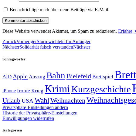
Benachrichtige mich über neue Beiträge via E-Mail.
Diese Website verwendet Akismet, um Spam zu reduzieren.
Erfahre,
Zurück
Vorheriger
Sturmwichteln für Anfänger
Nächster
Solidarität falsch verstanden
Nächster
Schlagwörter
Brett
Bahn
Bielefeld
Apple
Auszug
AfD
Brettspiel
Krimi
Kurzgeschichte
Krieg
Ironie
iPhone
Weihnachtsges
Wahl
Weihnachten
Urlaub
USA
Privatsphäre-Einstellungen ändern
Historie der Privatsphäre-Einstellungen
Einwilligungen widerrufen
Kategorien