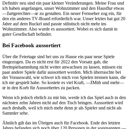
Definitiv neu sind ein paar kleiner Veränderungen. Meine Frau und
ich haben angefangen, unser Wohnzimmer und den Hausflur etwas
—žartgerechter—œ zu gestalten. Ein neuer Fernseher zog ein, für
den ein anderes TV-Board erforderlich war. Unser letztes hat gut 20
Jahre auf dem Buckel und passte stilistisch nicht mehr ins
Wohnzimmer. Also wurde es aussortiert. Wobei es sich damit in
guter Gesellschaft befindet.
Bei Facebook aussortiert
Über die Feiertage sind bei uns zu Hause ein paar neue Spiele
eingezogen. Da es nicht erst für 2022 den Vorsatz gab, die
Brettspielsammlung nicht weiter anwachsen zu lassen, müssen ein
paar andere Spiele dafür aussortiert werden. Mich überraschte bei
der Vorauswahl, wie schwer ich mich von Spielen trennen kann, die
ich nie gespielt habe. So kostete es viel Kraft, —žMüh und mehr—
œ in den Korb für Aussortiertes zu packen.
Wenn ich jedoch ehrlich zu mir bin, werde ich das Spiel auch in den
nächsten zehn Jahren nicht auf den Tisch bringen. Aussortiert wird
auch deshalb, weil ich mich mehr denn je als Spieler und nicht als
Sammler sehe.
Ähnlich gilt das im Übrigen auch für Facebook. Ende des letzten
Jahres befanden sich noch über 120 Personen in der sogenannten —