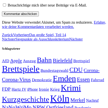
Benachrichtige mich über neue Beiträge via E-Mail.
Diese Website verwendet Akismet, um Spam zu reduzieren.
Erfahre,
wie deine Kommentardaten verarbeitet werden.
Zurück
Vorheriger
Das große Spiel, Teil 14
Nächster
Siegpunkte als Ausschlusskriterium
Nächster
Schlagwörter
Bahn
Bielefeld
Apple
Auszug
AfD
Brettspiel
Brettspiele
CDU
Corona-
Bundestagswahl
Emden
Corona-Virus
Essen
Demokratie
Fahrrad
Krimi
FDP
Hartz IV
Krieg
Ironie
iPhone
Köln
Kurzgeschichte
Merkel
Nachruf
NRW
Ostfriesland
NaNoWriMo
Pandemie