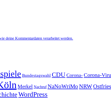
 wie deine Kommentardaten verarbeitet werden.
spiele
CDU
Corona-Viru
Corona-
Bundestagswahl
Köln
NRW
Ostfrie
NaNoWriMo
Merkel
Nachruf
WordPress
chichte