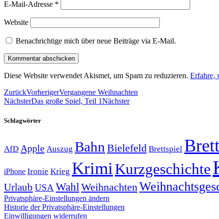
E-Mail-Adresse
*
Website
Benachrichtige mich über neue Beiträge via E-Mail.
Diese Website verwendet Akismet, um Spam zu reduzieren.
Erfahre,
Zurück
Vorheriger
Vergangene Weihnachten
Nächster
Das große Spiel, Teil 1
Nächster
Schlagwörter
Brett
Bahn
Bielefeld
Apple
Auszug
AfD
Brettspiel
Krimi
Kurzgeschichte
Krieg
Ironie
iPhone
Weihnachtsges
Wahl
Weihnachten
Urlaub
USA
Privatsphäre-Einstellungen ändern
Historie der Privatsphäre-Einstellungen
Einwilligungen widerrufen