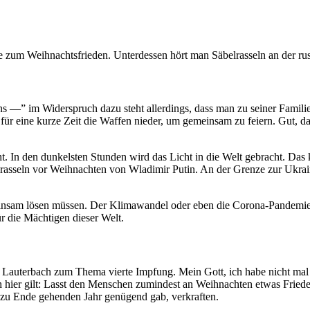
e zum Weihnachtsfrieden. Unterdessen hört man Säbelrasseln an der ru
ns —” im Widerspruch dazu steht allerdings, dass man zu seiner Familie
ür eine kurze Zeit die Waffen nieder, um gemeinsam zu feiern. Gut, dan
. In den dunkelsten Stunden wird das Licht in die Welt gebracht. Das k
lrasseln vor Weihnachten von Wladimir Putin. An der Grenze zur Ukrain
einsam lösen müssen. Der Klimawandel oder eben die Corona-Pandemie, 
r die Mächtigen dieser Welt.
 Lauterbach zum Thema vierte Impfung. Mein Gott, ich habe nicht mal
h hier gilt: Lasst den Menschen zumindest an Weihnachten etwas Fried
 zu Ende gehenden Jahr genügend gab, verkraften.