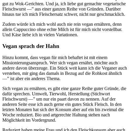
gut zu Wok-Gerichten. Und ja, ich liebe gut gemachte vegetarische
Fleischwurst —” aus einer ganzen Reihe von Gründen. Darüber
hinaus tue ich mich Fleischersatz schwer, nicht nur geschmacklich.
Zudem würde ich mich wohl auch nie rein vegan ernähren, denn
allein Cappuccino ohne echte Milch ist für mich nicht vorstellbar.
Und Käse liebe ich in vielen Variationen.
Vegan sprach der Hahn
Hinzu kommt, dass vegan für mich behaftet ist mit einem
Missionierungsanspruch. Wer sich vegan ernährt, möchte auch
andere davon überzeuge. Ein Stück weit kann ich die Veganer auch
verstehen, mir ging das damals in Bezug auf die Rohkost ähnlich
—” ist aber ein anderes Thema.
Sich vegan zu ernähren, es gibt eine ganze Reihe guter Gründe, die
dafür sprechen. Umwelt, Tierwohl, Herstellung (Stichwort
Fleischwurst) —” um nur ein paart davon zu nennen. Auf der
anderen Seite esse ich auch gerne ein gutes Stück Fleisch. In den
letzten Monaten hat sich der Konsum aber auf ein bis zweimal die
Woche reduziert. Bio und artgerechte Haltung stehen nach
Möglichkeit im Vordergrund.
Reduziert haben meine Frau und ich den Fleischkonsum aber auch