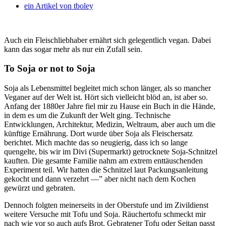
ein Artikel von
tboley
Auch ein Fleischliebhaber ernährt sich gelegentlich vegan. Dabei
kann das sogar mehr als nur ein Zufall sein.
To Soja or not to Soja
Soja als Lebensmittel begleitet mich schon länger, als so mancher
Veganer auf der Welt ist. Hört sich vielleicht blöd an, ist aber so.
Anfang der 1880er Jahre fiel mir zu Hause ein Buch in die Hände,
in dem es um die Zukunft der Welt ging. Technische
Entwicklungen, Architektur, Medizin, Weltraum, aber auch um die
künftige Ernährung. Dort wurde über Soja als Fleischersatz
berichtet. Mich machte das so neugierig, dass ich so lange
quengelte, bis wir im Divi (Supermarkt) getrocknete Soja-Schnitzel
kauften. Die gesamte Familie nahm am extrem enttäuschenden
Experiment teil. Wir hatten die Schnitzel laut Packungsanleitung
gekocht und dann verzehrt —” aber nicht nach dem Kochen
gewürzt und gebraten.
Dennoch folgten meinerseits in der Oberstufe und im Zivildienst
weitere Versuche mit Tofu und Soja. Räuchertofu schmeckt mir
nach wie vor so auch aufs Brot. Gebratener Tofu oder Seitan passt