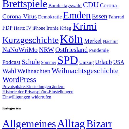
Brettspiele
CDU
Corona-
Bundestagswahl
Emden
Corona-Virus
Essen
Demokratie
Fahrrad
Krimi
FDP
Hartz IV
Krieg
Ironie
iPhone
Köln
Kurzgeschichte
Merkel
Nachruf
NRW
Ostfriesland
NaNoWriMo
Pandemie
SPD
Schule
Urlaub
Podcast
USA
Sommer
Umzug
Weihnachtsgeschichte
Wahl
Weihnachten
WordPress
Privatsphäre-Einstellungen ändern
Historie der Privatsphäre-Einstellungen
Einwilligungen widerrufen
Kategorien
Alltag
Allgemeines
Bizarr