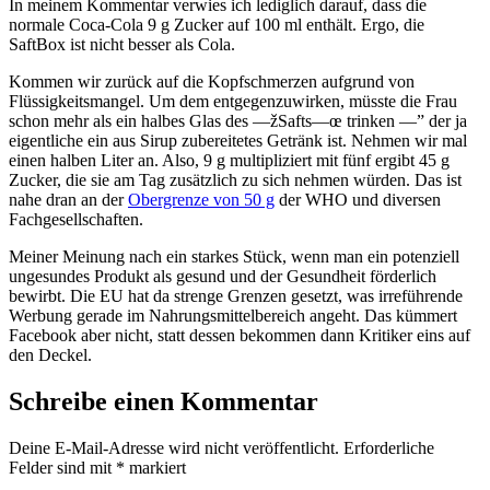
In meinem Kommentar verwies ich lediglich darauf, dass die
normale Coca-Cola 9 g Zucker auf 100 ml enthält. Ergo, die
SaftBox ist nicht besser als Cola.
Kommen wir zurück auf die Kopfschmerzen aufgrund von
Flüssigkeitsmangel. Um dem entgegenzuwirken, müsste die Frau
schon mehr als ein halbes Glas des —žSafts—œ trinken —” der ja
eigentliche ein aus Sirup zubereitetes Getränk ist. Nehmen wir mal
einen halben Liter an. Also, 9 g multipliziert mit fünf ergibt 45 g
Zucker, die sie am Tag zusätzlich zu sich nehmen würden. Das ist
nahe dran an der
Obergrenze von 50 g
der WHO und diversen
Fachgesellschaften.
Meiner Meinung nach ein starkes Stück, wenn man ein potenziell
ungesundes Produkt als gesund und der Gesundheit förderlich
bewirbt. Die EU hat da strenge Grenzen gesetzt, was irreführende
Werbung gerade im Nahrungsmittelbereich angeht. Das kümmert
Facebook aber nicht, statt dessen bekommen dann Kritiker eins auf
den Deckel.
Schreibe einen Kommentar
Deine E-Mail-Adresse wird nicht veröffentlicht.
Erforderliche
Felder sind mit
*
markiert