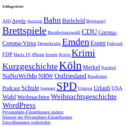
Schlagwörter
Bahn
Bielefeld
Apple
Auszug
AfD
Brettspiel
Brettspiele
CDU
Corona-
Bundestagswahl
Emden
Corona-Virus
Essen
Demokratie
Fahrrad
Krimi
FDP
Hartz IV
Krieg
Ironie
iPhone
Köln
Kurzgeschichte
Merkel
Nachruf
NRW
Ostfriesland
NaNoWriMo
Pandemie
SPD
Schule
Urlaub
Podcast
USA
Sommer
Umzug
Weihnachtsgeschichte
Wahl
Weihnachten
WordPress
Privatsphäre-Einstellungen ändern
Historie der Privatsphäre-Einstellungen
Einwilligungen widerrufen