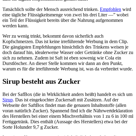
Tatsächlich sollte der Mensch ausreichend trinken.
Empfohlen
wird
eine tägliche Flüssigkeitsmenge von zwei bis drei Liter —” wobei
ein Teil der Flüssigkeit bereits über die Nahrung aufgenommen
werden kann.
Wer zu wenig trinkt, bekommt davon sicherlich auch
Kopfschmerzen. Das ist keine irreführende Werbung in dem Clip.
Die gängigsten Empfehlungen hinsichtlich des Trinkens weisen je
doch darauf hin, idealerweise Wasser oder Getränke ohne Zucker zu
sich zu nehmen. Zudem ist Saft ist eben sowenig wie Cola ein
Durstlöscher. An dieser Stelle kommen wir dann an den Punkt,
warum es für die irreführende Werbung ist, was da verbreitet wurde.
Sirup besteht aus Zucker
Bei der SafBox (die in Wirklichkeit anders heißt) handelt es sich um
Sirup
. Das ist eingekochter Zuckersaft mit Zusätzen. Auf der
Webseite der SaftBox findet man die genauen Inhaltsstoffe (allen
voran natürlich Zucker). Spannend find ich die Nährwertdeklaration
des Herstellers bei einer einem Mischverhältnis von 1 zu 6 in 100 ml
Fertiggetränk. Dies enthält (Aussage des Herstellers) etwa bei der
Sorte Holunder 9,7 g Zucker.