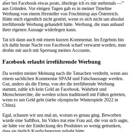
aber bei Facebook etwas poste, überlege ich es mir mehrmals —”
aus Gründen. Vor einigen Tagen gab es in meiner Timeline
Werbung von einem Hersteller von Fruchtsirup aus Österreich.
Hätte mich eigentlich nicht gestört, wenn es sich nicht um absolut
irreführende Werbung gehandelt hätte. Werbung, die man anhand
ihrer eigenen Aussage widerlegen kann.
Tat ich dann auch mit einem kurzen Kommentar. Im Ergebnis bin
ich dafür heute Nacht von Facebook scharf verwarnt worden, man
drohte mir auch mit Sperrung meines Accounts.
Facebook erlaubt irreführende Werbung
Da werden meiner Meinung nach die Tatsachen verdreht, wenn aus
einem sachlichen Kommentar SPAM und Falschaussage werden.
Gut, anders als die Firma, von der die irreführende Werbung
stammt, zahle ich kein Geld an Facebook. Wahrheit und
Menschenrechte, die werden schon traditionell mit Füßen getreten,
wenn es um Geld geht (siehe olympische Winterspiele 2022 in
China).
Egal, schauen wir uns mal an, worum es genau ging. Beworben
wurde eine SaftBox. Im Video trat eine Frau auf, die von sich sagte,
sie hätte vor der Entdeckung des Produktes so wenig getrunken,
dass sie täglich Kopfschmerzen gehabt hätte.