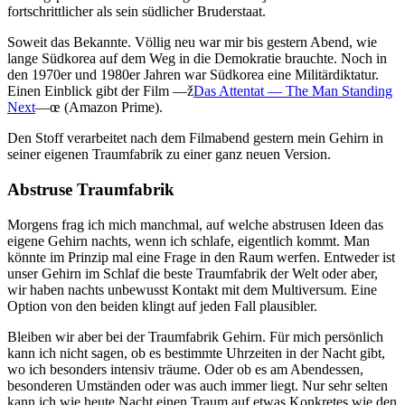
fortschrittlicher als sein südlicher Bruderstaat.
Soweit das Bekannte. Völlig neu war mir bis gestern Abend, wie
lange Südkorea auf dem Weg in die Demokratie brauchte. Noch in
den 1970er und 1980er Jahren war Südkorea eine Militärdiktatur.
Einen Einblick gibt der Film —ž
Das Attentat — The Man Standing
Next
—œ (Amazon Prime).
Den Stoff verarbeitet nach dem Filmabend gestern mein Gehirn in
seiner eigenen Traumfabrik zu einer ganz neuen Version.
Abstruse Traumfabrik
Morgens frag ich mich manchmal, auf welche abstrusen Ideen das
eigene Gehirn nachts, wenn ich schlafe, eigentlich kommt. Man
könnte im Prinzip mal eine Frage in den Raum werfen. Entweder ist
unser Gehirn im Schlaf die beste Traumfabrik der Welt oder aber,
wir haben nachts unbewusst Kontakt mit dem Multiversum. Eine
Option von den beiden klingt auf jeden Fall plausibler.
Bleiben wir aber bei der Traumfabrik Gehirn. Für mich persönlich
kann ich nicht sagen, ob es bestimmte Uhrzeiten in der Nacht gibt,
wo ich besonders intensiv träume. Oder ob es am Abendessen,
besonderen Umständen oder was auch immer liegt. Nur sehr selten
kann ich wie heute Nacht einen Traum auf etwas Konkretes wie den