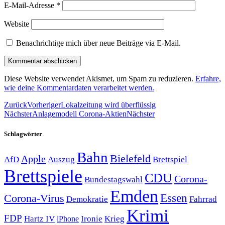
E-Mail-Adresse
*
Website
Benachrichtige mich über neue Beiträge via E-Mail.
Diese Website verwendet Akismet, um Spam zu reduzieren.
Erfahre,
wie deine Kommentardaten verarbeitet werden.
Zurück
Vorheriger
Lokalzeitung wird überflüssig
Nächster
Anlagemodell Corona-Aktien
Nächster
Schlagwörter
Bahn
Bielefeld
Apple
Auszug
AfD
Brettspiel
Brettspiele
CDU
Corona-
Bundestagswahl
Emden
Corona-Virus
Essen
Demokratie
Fahrrad
Krimi
FDP
Hartz IV
Krieg
Ironie
iPhone