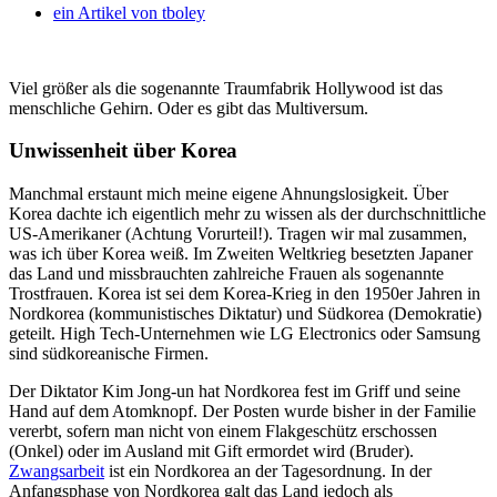
ein Artikel von
tboley
Viel größer als die sogenannte Traumfabrik Hollywood ist das
menschliche Gehirn. Oder es gibt das Multiversum.
Unwissenheit über Korea
Manchmal erstaunt mich meine eigene Ahnungslosigkeit. Über
Korea dachte ich eigentlich mehr zu wissen als der durchschnittliche
US-Amerikaner (Achtung Vorurteil!). Tragen wir mal zusammen,
was ich über Korea weiß. Im Zweiten Weltkrieg besetzten Japaner
das Land und missbrauchten zahlreiche Frauen als sogenannte
Trostfrauen. Korea ist sei dem Korea-Krieg in den 1950er Jahren in
Nordkorea (kommunistisches Diktatur) und Südkorea (Demokratie)
geteilt. High Tech-Unternehmen wie LG Electronics oder Samsung
sind südkoreanische Firmen.
Der Diktator Kim Jong-un hat Nordkorea fest im Griff und seine
Hand auf dem Atomknopf. Der Posten wurde bisher in der Familie
vererbt, sofern man nicht von einem Flakgeschütz erschossen
(Onkel) oder im Ausland mit Gift ermordet wird (Bruder).
Zwangsarbeit
ist ein Nordkorea an der Tagesordnung. In der
Anfangsphase von Nordkorea galt das Land jedoch als