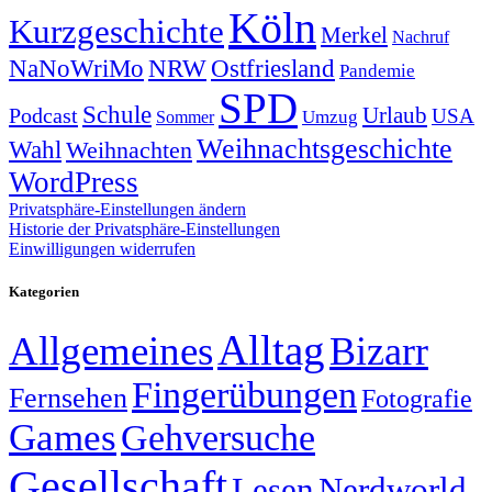
Köln
Kurzgeschichte
Merkel
Nachruf
NRW
Ostfriesland
NaNoWriMo
Pandemie
SPD
Schule
Urlaub
Podcast
USA
Sommer
Umzug
Weihnachtsgeschichte
Wahl
Weihnachten
WordPress
Privatsphäre-Einstellungen ändern
Historie der Privatsphäre-Einstellungen
Einwilligungen widerrufen
Kategorien
Alltag
Allgemeines
Bizarr
Fingerübungen
Fernsehen
Fotografie
Games
Gehversuche
Gesellschaft
Lesen
Nerdworld