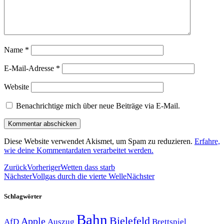
Name
*
E-Mail-Adresse
*
Website
Benachrichtige mich über neue Beiträge via E-Mail.
Diese Website verwendet Akismet, um Spam zu reduzieren.
Erfahre,
wie deine Kommentardaten verarbeitet werden.
Zurück
Vorheriger
Wetten dass starb
Nächster
Vollgas durch die vierte Welle
Nächster
Schlagwörter
Bahn
Bielefeld
Apple
Auszug
AfD
Brettspiel