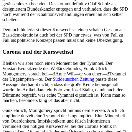
geräuschlos zu beenden. Das kommt definitiv Olaf Scholz als
designiertem Bundeskanzler entgegen und verhindert, dass die SPD
noch während der Koalitionsverhandlungen erneut an sich selber
scheitert.
Dennoch hinterlässt dieser Kurswechsel einen schalen Geschmack.
Basisdemokratie ist auch bei der SPD nur etwas, was von Fall zu
Fall ins politische Konzept passen muss und keine Überzeugung.
Corona und der Kurswechsel
Bleiben wir aber noch einen Moment bei der Tyrannei. Der
Vorstandsvorsitzende des Weltärztebundes, Frank Ulrich
Montgomery, sprach bei —žAnne Will—œ von einer —žTyrannei
der Ungeimpften—œ. Der
Süddeutschen Zeitung
passte diese
Aussage überhaupt nicht, sodass die große Keule herausgeholt
wurde. Im Artikel dann ein Foto von Josef Stalin, damit auch der
Dümmste begreift, was echte Tyrannei eigentlich ist. Kann man so
machen, besonders klug ist das aber nicht.
Ganz ehrlich, Montgomery spricht mir aus dem Herzen. Auch ich
empfinde derzeit eine Tyrannei der Ungeimpften. Eine Minderheit
von Querdenkern, Impfskeptikern und falsch Informierten
verhindert den nötigen Kurswechsel bei der Corona-Politik in
Deutschland. Während Länder wie Österreich schon weiter sind (2