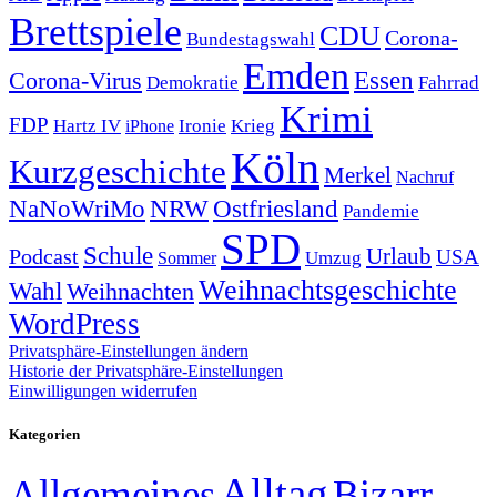
Brettspiele
CDU
Corona-
Bundestagswahl
Emden
Corona-Virus
Essen
Demokratie
Fahrrad
Krimi
FDP
Hartz IV
Krieg
Ironie
iPhone
Köln
Kurzgeschichte
Merkel
Nachruf
NRW
Ostfriesland
NaNoWriMo
Pandemie
SPD
Schule
Urlaub
Podcast
USA
Sommer
Umzug
Weihnachtsgeschichte
Wahl
Weihnachten
WordPress
Privatsphäre-Einstellungen ändern
Historie der Privatsphäre-Einstellungen
Einwilligungen widerrufen
Kategorien
Alltag
Allgemeines
Bizarr