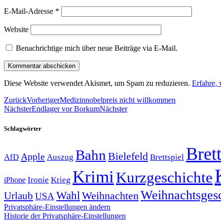
E-Mail-Adresse
*
Website
Benachrichtige mich über neue Beiträge via E-Mail.
Diese Website verwendet Akismet, um Spam zu reduzieren.
Erfahre,
Zurück
Vorheriger
Medizinnobelpreis nicht willkommen
Nächster
Endlager vor Borkum
Nächster
Schlagwörter
Brett
Bahn
Bielefeld
Apple
Auszug
AfD
Brettspiel
Krimi
Kurzgeschichte
Krieg
Ironie
iPhone
Weihnachtsges
Wahl
Weihnachten
Urlaub
USA
Privatsphäre-Einstellungen ändern
Historie der Privatsphäre-Einstellungen