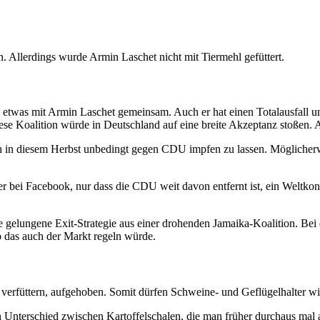
 Allerdings wurde Armin Laschet nicht mit Tiermehl gefüttert.
el etwas mit Armin Laschet gemeinsam. Auch er hat einen Totalausfall 
ese Koalition würde in Deutschland auf eine breite Akzeptanz stoßen.
in diesem Herbst unbedingt gegen CDU impfen zu lassen. Möglicherwei
ower bei Facebook, nur dass die CDU weit davon entfernt ist, ein Welt
ne gelungene Exit-Strategie aus einer drohenden Jamaika-Koalition. Be
das auch der Markt regeln würde.
verfüttern, aufgehoben. Somit dürfen Schweine- und Geflügelhalter wie
in Unterschied zwischen Kartoffelschalen, die man früher durchaus mal 