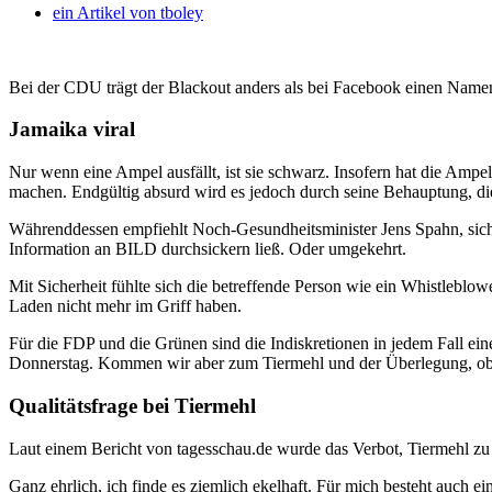
ein Artikel von
tboley
Bei der CDU trägt der Blackout anders als bei Facebook einen Namen.
Jamaika viral
Nur wenn eine Ampel ausfällt, ist sie schwarz. Insofern hat die Amp
machen. Endgültig absurd wird es jedoch durch seine Behauptung, di
Währenddessen empfiehlt Noch-Gesundheitsminister Jens Spahn, sich 
Information an BILD durchsickern ließ. Oder umgekehrt.
Mit Sicherheit fühlte sich die betreffende Person wie ein Whistlebl
Laden nicht mehr im Griff haben.
Für die FDP und die Grünen sind die Indiskretionen in jedem Fall ei
Donnerstag. Kommen wir aber zum Tiermehl und der Überlegung, ob 
Qualitätsfrage bei Tiermehl
Laut einem Bericht von tagesschau.de wurde das Verbot, Tiermehl zu 
Ganz ehrlich, ich finde es ziemlich ekelhaft. Für mich besteht auch e