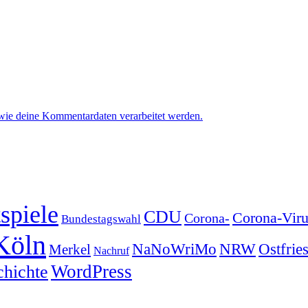
 wie deine Kommentardaten verarbeitet werden.
spiele
CDU
Corona-Viru
Corona-
Bundestagswahl
Köln
NRW
Ostfrie
NaNoWriMo
Merkel
Nachruf
WordPress
chichte